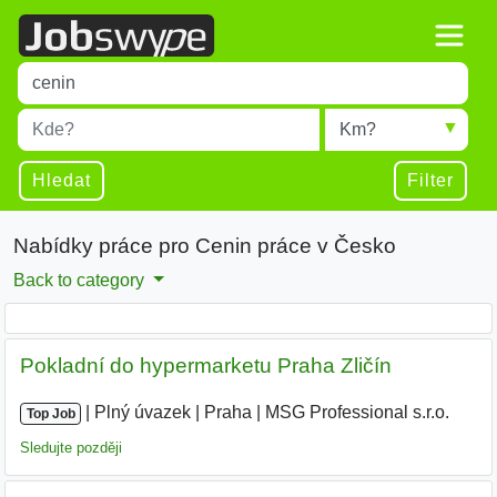
Title
Type 1 or more characters for results.
Místo
Radius
Type 1 or more characters for results.
Hledat
Filter
Nabídky práce pro Cenin práce v Česko
Back to category
Pokladní do hypermarketu Praha Zličín
|
|
Plný úvazek
|
Praha
|
MSG Professional s.r.o.
|
Top Job
Sledujte později