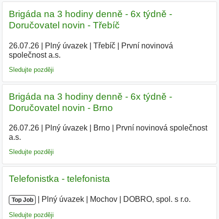
Brigáda na 3 hodiny denně - 6x týdně -
Doručovatel novin - Třebíč
26.07.26
|
Plný úvazek
|
Třebíč
|
První novinová
společnost a.s.
|
Sledujte později
Brigáda na 3 hodiny denně - 6x týdně -
Doručovatel novin - Brno
26.07.26
|
Plný úvazek
|
Brno
|
První novinová společnost
a.s.
|
Sledujte později
Telefonistka - telefonista
|
|
Plný úvazek
|
Mochov
|
DOBRO, spol. s r.o.
|
Top Job
Sledujte později