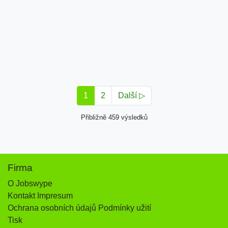
1
2
Další ▷
Přibližně 459 výsledků
Firma
O Jobswype
Kontakt Impresum
Ochrana osobních údajů Podmínky užití
Tisk