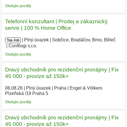
Sledujte později
Telefonní konzultant | Prodej a zákaznický
servis | 100 % Home Office
|
|
Plný úvazek
|
Sobčice, Bradáčov, Brno, Běleč
|
Top Job
Confilogi s.r.o.
|
Sledujte později
Dravý obchodník pro rezidenční pronájmy | Fix
45 000 - provize až 150k+
06.08.26
|
Plný úvazek
|
Praha
|
Engel & Völkers
Plzeňská /19 Praha 5
Sledujte později
Dravý obchodník pro rezidenční pronájmy | Fix
45 000 - provize až 150k+