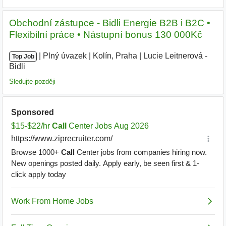
Obchodní zástupce - Bidli Energie B2B i B2C •
Flexibilní práce • Nástupní bonus 130 000Kč
|
|
Plný úvazek
|
Kolín, Praha
|
Lucie Leitnerová -
Top Job
Bidli
|
Sledujte později