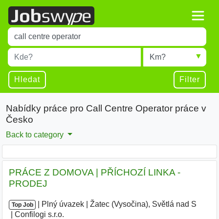
Title
Type 1 or more characters for results.
Místo
Radius
Type 1 or more characters for results.
Hledat
Filter
Nabídky práce pro Call Centre Operator práce v
Česko
Back to category
PRÁCE Z DOMOVA | PŘÍCHOZÍ LINKA -
PRODEJ
|
|
Plný úvazek
|
Žatec (Vysočina), Světlá nad S
|
Top Job
Confilogi s.r.o.