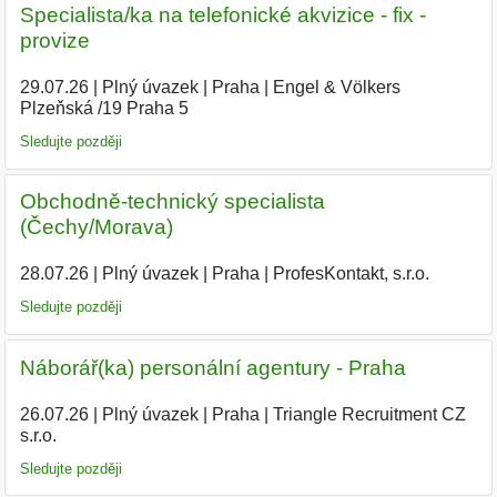
Specialista/ka na telefonické akvizice - fix -
provize
29.07.26
|
Plný úvazek
|
Praha
|
Engel & Völkers
Plzeňská /19 Praha 5
Sledujte později
Obchodně-technický specialista
(Čechy/Morava)
28.07.26
|
Plný úvazek
|
Praha
|
ProfesKontakt, s.r.o.
Sledujte později
Náborář(ka) personální agentury - Praha
26.07.26
|
Plný úvazek
|
Praha
|
Triangle Recruitment CZ
s.r.o.
|
Sledujte později