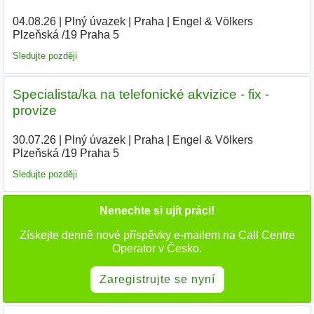
04.08.26
|
Plný úvazek
|
Praha
|
Engel & Völkers
Plzeňská /19 Praha 5
|
Sledujte později
Specialista/ka na telefonické akvizice - fix -
provize
30.07.26
|
Plný úvazek
|
Praha
|
Engel & Völkers
Plzeňská /19 Praha 5
|
Sledujte později
Nenechte si ujít práci!
Získejte denně nové příspěvky e-mailem na Call Centre
Operator v Česko.
Zaregistrujte se nyní