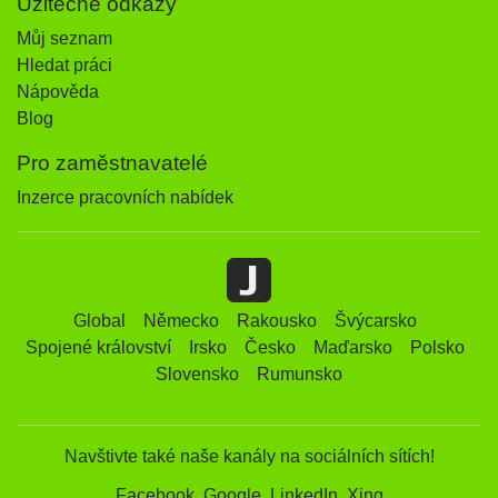
Užitečné odkazy
Můj seznam
Hledat práci
Nápověda
Blog
Pro zaměstnavatelé
Inzerce pracovních nabídek
Global
Německo
Rakousko
Švýcarsko
Spojené království
Irsko
Česko
Maďarsko
Polsko
Slovensko
Rumunsko
Navštivte také naše kanály na sociálních sítích!
Facebook
Google
LinkedIn
Xing