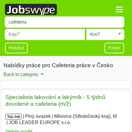
Title
Type 1 or more characters for results.
Místo
Radius
Type 1 or more characters for results.
Hledat
Filter
Nabídky práce pro Cafeteria práce v Česko
Back to category
Specialista lakování a lakýrník - 5 týdnů
dovolené a cafeteria (m/ž)
|
|
Plný úvazek
|
Milovice (Středočeský kraj), M
|
Top Job
JOB LEADER EUROPE s.r.o.
|
Sledujte později