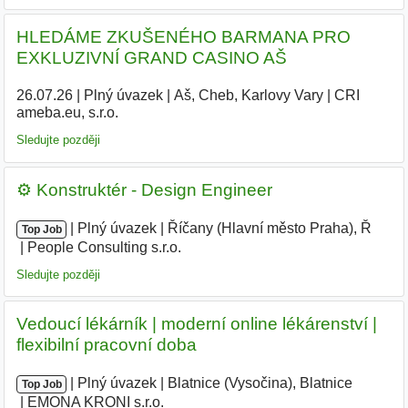
HLEDÁME ZKUŠENÉHO BARMANA PRO
EXKLUZIVNÍ GRAND CASINO AŠ
26.07.26
|
Plný úvazek
|
Aš, Cheb, Karlovy Vary
|
CRI
ameba.eu, s.r.o.
Sledujte později
⚙️ Konstruktér - Design Engineer
|
|
Plný úvazek
|
Říčany (Hlavní město Praha), Ř
|
Top Job
People Consulting s.r.o.
Sledujte později
Vedoucí lékárník | moderní online lékárenství |
flexibilní pracovní doba
|
|
Plný úvazek
|
Blatnice (Vysočina), Blatnice
|
Top Job
EMONA KRONI s.r.o.