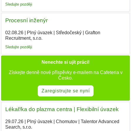
Sledujte později
Procesní inženýr
02.08.26
|
Plný úvazek
|
Středočeský
|
Grafton
Recruitment, s.r.o.
|
Sledujte později
Nenechte si ujít práci!
Získejte denně nové příspěvky e-mailem na Cafeteria v
Česko.
Zaregistrujte se nyní
Lékař/ka do plazma centra | Flexibilní úvazek
29.07.26
|
Plný úvazek
|
Chomutov
|
Talentor Advanced
Search, s.r.o.