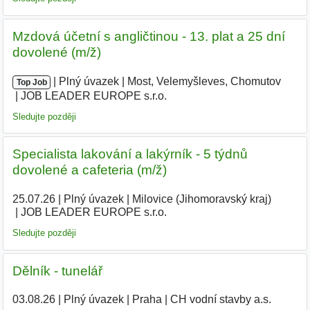
Mzdová účetní s angličtinou - 13. plat a 25 dní
dovolené (m/ž)
|
|
Plný úvazek
|
Most, Velemyšleves, Chomutov
|
Top Job
JOB LEADER EUROPE s.r.o.
|
Sledujte později
Specialista lakování a lakýrník - 5 týdnů
dovolené a cafeteria (m/ž)
25.07.26
|
Plný úvazek
|
Milovice (Jihomoravský kraj)
|
JOB LEADER EUROPE s.r.o.
|
Sledujte později
Dělník - tunelář
03.08.26
|
Plný úvazek
|
Praha
|
CH vodní stavby a.s.