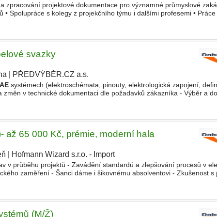
 a zpracování projektové dokumentace pro významné průmyslové zakáz
ů • Spolupráce s kolegy z projekčního týmu i dalšími profesemi • Prác
 Možnost podílet se na projektech, které míří nejen
abelové svazky
ha
|
PŘEDVÝBĚR.CZ a.s.
AE
systémech (elektroschémata, pinouty, elektrologická zapojení, defin
a změn v technické dokumentaci dle požadavků zákazníka - Výběr a d
kých komponentů podle specifikací zákazníka a případně návrh nových
)- až 65 000 Kč, prémie, moderní hala
eň
|
Hofmann Wizard s.r.o. - Import
v v průběhu projektů - Zavádění standardů a zlepšování procesů v ele
nického zaměření - Šanci dáme i šikovnému absolventovi - Zkušenost s 
nikativní znalost AJ nebo NJ - pro e-mailovou
systémů (M/Ž)