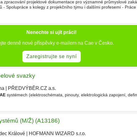
 a zpracování projektové dokumentace pro významné průmyslové zakáz
ů - Spolupráce s kolegy z projekčního týmu i dalšími profesemi - Prác
 Možnost podílet se na projektech, které míří nejen
Nenechte si ujít práci!
ejte denně nové příspěvky e-mailem na Cae v Česko.
Zaregistrujte se nyní
abelové svazky
ha
|
PŘEDVÝBĚR.CZ a.s.
AE
systémech (elektroschémata, pinouty, elektrologická zapojení, defi
systémů (M/Ž) (A13186)
dec Králové
|
HOFMANN WIZARD s.r.o.
|