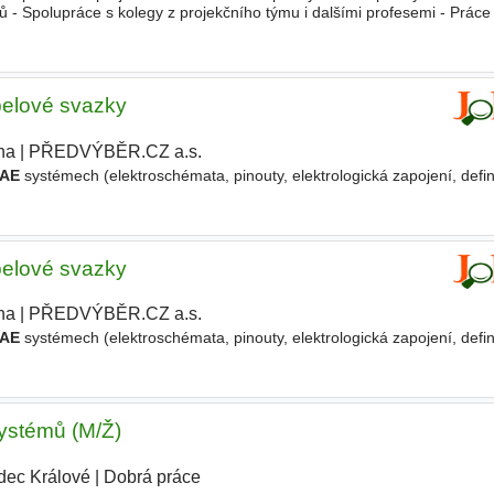
ů - Spolupráce s kolegy z projekčního týmu i dalšími profesemi - Prác
 Možnost podílet se na projektech, které míří nejen
abelové svazky
ha
|
PŘEDVÝBĚR.CZ a.s.
AE
systémech (elektroschémata, pinouty, elektrologická zapojení, defi
abelové svazky
ha
|
PŘEDVÝBĚR.CZ a.s.
|
AE
systémech (elektroschémata, pinouty, elektrologická zapojení, defi
systémů (M/Ž)
dec Králové
|
Dobrá práce