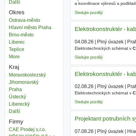
Další
města
a koordinace výkresů a podklad
Autodesk Plant 3D a
CAE
Pipe -
Okres
Sledujte později
Cae
Ostrava-město
Okres
Cae
Hlavní město Praha
Okres
Elektrokonstruktér - k
Cae
Brno-město
Okres
04.08.26
|
Plný úvazek
|
Pra
Cae
Liberec
Okres
Elektrotechnických schémat v
C
Cae
Teplice
Okres
More
districts
Sledujte později
Kraj
Elektrokonstruktér - k
Cae
Moravskoslezský
Kraj
Cae
Jihomoravský
Kraj
02.08.26
|
Plný úvazek
|
Pra
Cae
Praha
Kraj
Elektrotechnických schémat v
C
Cae
Ústecký
Kraj
Sledujte později
Cae
Liberecký
Kraj
Další
kraj
Projektant potrubních 
Firmy
CAE Prodej s.r.o.
07.08.26
|
Plný úvazek
|
Hra