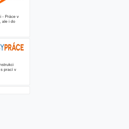
i - Práce v
 ale i do
nstrukci
s prací v