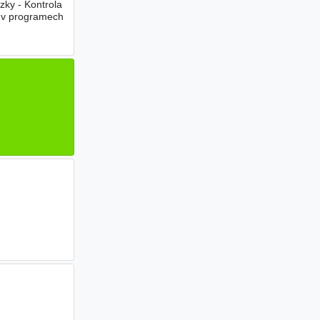
ky - Kontrola
e v programech
n