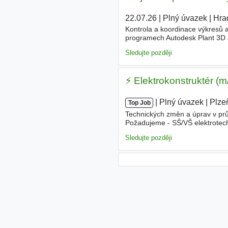
22.07.26
|
Plný úvazek
|
Hra
Kontrola a koordinace výkresů a
programech Autodesk Plant 3D
zahraničí - VŠ nebo SŠ vzdělání
Sledujte později
⚡ Elektrokonstruktér (m
|
|
Plný úvazek
|
Plze
Top Job
Technických změn a úprav v prů
Požadujeme - SŠ/VŠ elektrotech
ePlanu nebo jiném
CAE
systému
Sledujte později