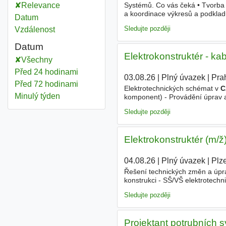
Systémů. Co vás čeká • Tvorba
Relevance
a koordinace výkresů a podklad
Datum
Autodesk Plant 3D a
CAE
Pipe •
Sledujte později
Vzdálenost
Datum
Elektrokonstruktér - k
Všechny
Před 24 hodinami
03.08.26
|
Plný úvazek
|
Pra
Před 72 hodinami
Elektrotechnických schémat v
C
Minulý týden
komponent) - Provádění úprav 
elektrických a elektromechanic
Sledujte později
Elektrokonstruktér (m/ž
04.08.26
|
Plný úvazek
|
Plz
Řešení technických změn a úpra
konstrukci - SŠ/VŠ elektrotech
nebo jiném
CAE
systému - Komu
Sledujte později
Projektant potrubních 