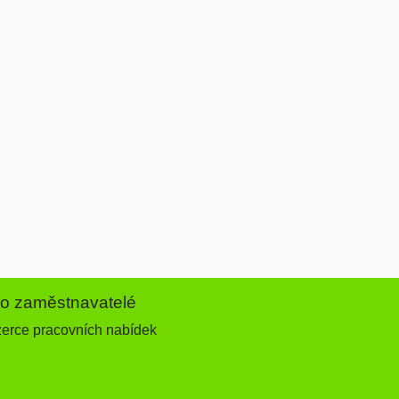
ro zaměstnavatelé
zerce pracovních nabídek