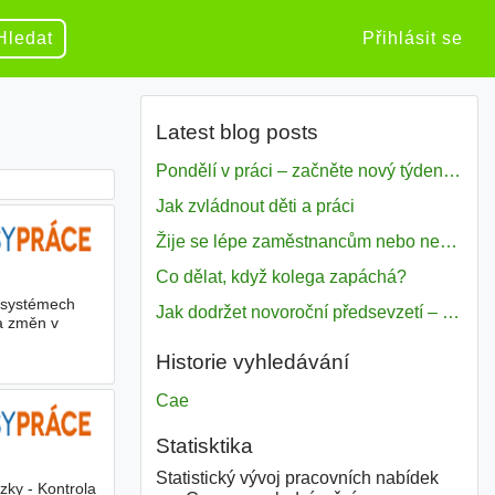
Hledat
Přihlásit se
Latest blog posts
Pondělí v práci – začněte nový týden s motivací
Jak zvládnout děti a práci
Žije se lépe zaměstnancům nebo nezavislým pracovníkům
Co dělat, když kolega zapáchá?
systémech
Jak dodržet novoroční předsevzetí – naše tipy pro dobrý začátek roku 2018
 a změn v
Historie vyhledávání
Cae
Statisktika
Statistický vývoj pracovních nabídek
ky - Kontrola