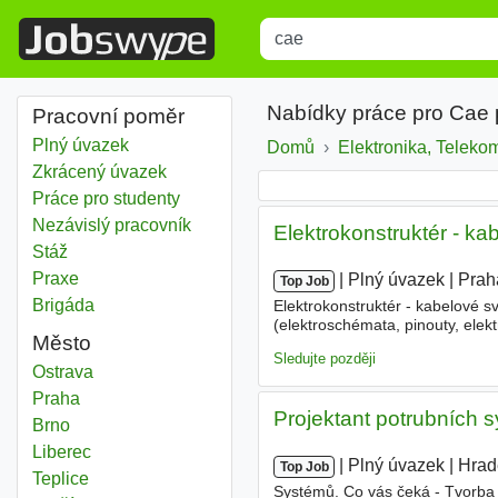
Title
Type 1 or more characters for r
Nabídky práce pro Cae 
Pracovní poměr
Plný úvazek
Domů
Elektronika, Teleko
Zkrácený úvazek
Práce pro studenty
Nezávislý pracovník
Elektrokonstruktér - k
Stáž
Praxe
|
|
Plný úvazek
|
Prah
Top Job
Brigáda
Elektrokonstruktér - kabelové s
(elektroschémata, pinouty, elek
Město
technické dokumentaci dle pož
Sledujte později
Cae
Ostrava
Cae
Praha
Projektant potrubních 
Cae
Brno
Cae
Liberec
|
|
Plný úvazek
|
Hrad
Top Job
Cae
Teplice
Systémů. Co vás čeká - Tvorba