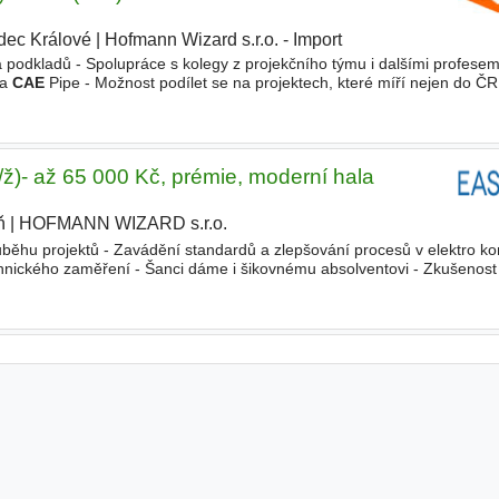
dec Králové
|
Hofmann Wizard s.r.o. - Import
 podkladů - Spolupráce s kolegy z projekčního týmu i dalšími profesem
 a
CAE
Pipe - Možnost podílet se na projektech, které míří nejen do ČR,
 strojního směru - Znalost Autodesk Plant 3D (praxe
/ž)- až 65 000 Kč, prémie, moderní hala
ň
|
HOFMANN WIZARD s.r.o.
běhu projektů - Zavádění standardů a zlepšování procesů v elektro ko
nického zaměření - Šanci dáme i šikovnému absolventovi - Zkušenost 
 - Komunikativní znalost AJ nebo NJ - pro e-mailovou