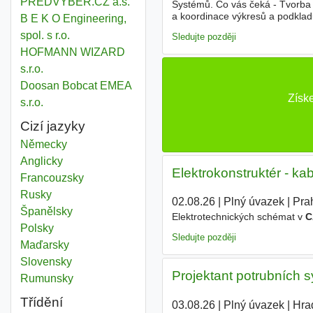
PŘEDVÝBĚR.CZ a.s.
Systémů. Co vás čeká - Tvorba
a koordinace výkresů a podklad
B E K O Engineering,
Autodesk Plant 3D a
CAE
Pipe -
spol. s r.o.
Sledujte později
HOFMANN WIZARD
s.r.o.
Doosan Bobcat EMEA
Získ
s.r.o.
Cizí jazyky
Německy
Anglicky
Elektrokonstruktér - k
Francouzsky
Rusky
02.08.26
|
Plný úvazek
|
Pra
Španělsky
Elektrotechnických schémat v
C
Polsky
Sledujte později
Maďarsky
Slovensky
Projektant potrubních 
Rumunsky
Třídění
03.08.26
|
Plný úvazek
|
Hra