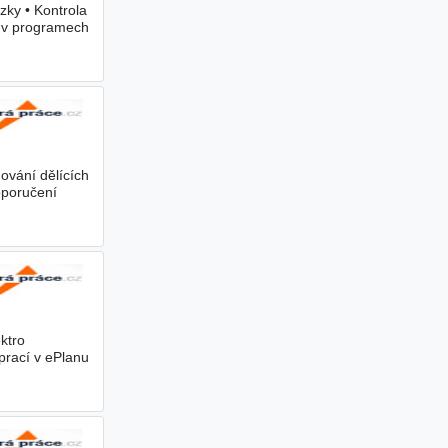
ky • Kontrola
e v programech
ování dělících
oporučení
ktro
prací v ePlanu