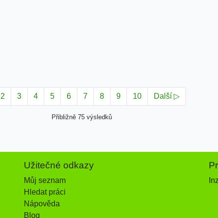
2
3
4
5
6
7
8
9
10
Další ▷
Přibližně 75 výsledků
Užitečné odkazy
P
Můj seznam
In
Hledat práci
Nápověda
Blog