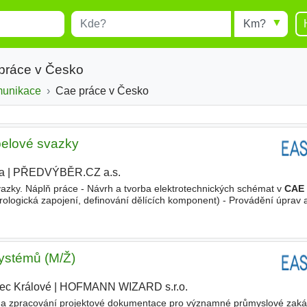
Místo
Radius
esults.
Type 1 or more characters for
results.
práce v Česko
munikace
Cae práce v Česko
abelové svazky
a
|
PŘEDVÝBĚR.CZ a.s.
vazky. Náplň práce - Návrh a tvorba elektrotechnických schémat v
CAE
trologická zapojení, definování dělících komponent) - Provádění úprav
adavků zákazníka - Výběr a doporučení
systémů (M/Ž)
ec Králové
|
HOFMANN WIZARD s.r.o.
|
 a zpracování projektové dokumentace pro významné průmyslové zakáz