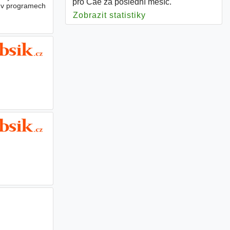
pro Cae za poslední měsíc.
e v programech
Zobrazit statistiky
pro Cae
n
n