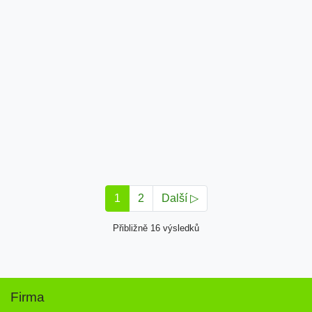
1
2
Další ▷
Přibližně 16 výsledků
Firma