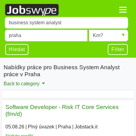
Title
Type 1 or more characters for results.
Místo
Radius
Type 1 or more characters for results.
Hledat
Filter
Nabídky práce pro Business System Analyst
práce v Praha
Back to category
Software Developer - Risk IT Core Services
(f/m/d)
05.08.26
|
Plný úvazek
|
Praha
|
Jobstack.it
Sledujte později