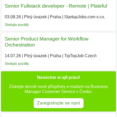
Senior Fullstack developer - Remote | Plateful
03.08.26
|
Plný úvazek
|
Praha
|
StartupJobs.com s.r.o.
Sledujte později
Senior Product Manager for Workflow
Orchestration
14.07.26
|
Plný úvazek
|
Praha
|
TipTopJob Czech
|
Sledujte později
Nenechte si ujít práci!
Získejte denně nové příspěvky e-mailem na Business
Manager Customer Service v Česko.
Zaregistrujte se nyní