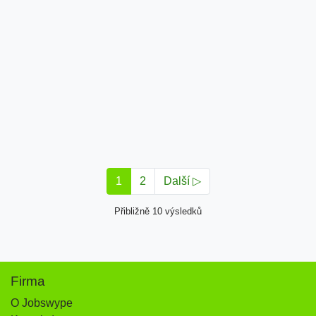
1
2
Další ▷
Přibližně 10 výsledků
Firma
O Jobswype