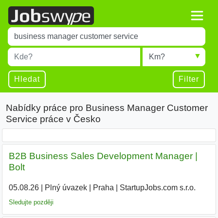
Title
Type 1 or more characters for results.
Místo
Radius
Type 1 or more characters for results.
Hledat
Filter
Nabídky práce pro Business Manager Customer
Service práce v Česko
B2B Business Sales Development Manager |
Bolt
05.08.26
|
Plný úvazek
|
Praha
|
StartupJobs.com s.r.o.
Sledujte později