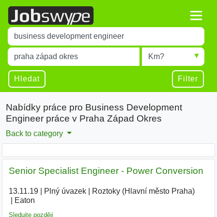
Title
Type 1 or more characters for results.
Místo
Radius
Type 1 or more characters for results.
Hledat
Filter
Nabídky práce pro Business Development
Engineer práce v Praha Západ Okres
Back to category
Senior Specialist Engineer - Power Conversion
13.11.19
|
Plný úvazek
|
Roztoky (Hlavní město Praha)
|
Eaton
|
Sledujte později