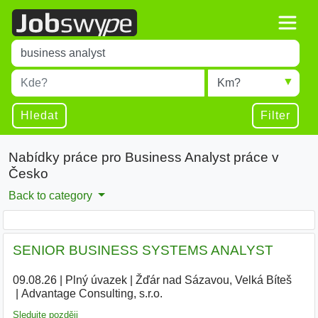
Title
Type 1 or more characters for results.
Místo
Radius
Type 1 or more characters for results.
Hledat
Filter
Nabídky práce pro Business Analyst práce v
Česko
Back to category
SENIOR BUSINESS SYSTEMS ANALYST
09.08.26
|
Plný úvazek
|
Žďár nad Sázavou, Velká Bíteš
|
Advantage Consulting, s.r.o.
|
Sledujte později