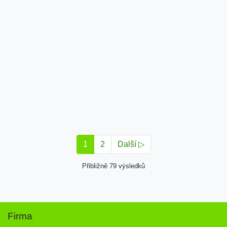
1
2
Další ▷
Přibližně 79 výsledků
Firma