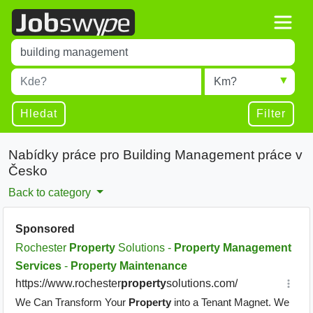
Title
Type 1 or more characters for results.
Místo
Radius
Type 1 or more characters for results.
Hledat
Filter
Nabídky práce pro Building Management práce v
Česko
Back to category