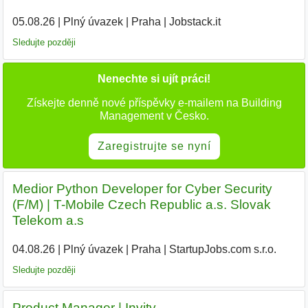
05.08.26
|
Plný úvazek
|
Praha
|
Jobstack.it
|
Sledujte později
Nenechte si ujít práci!
Získejte denně nové příspěvky e-mailem na Building
Management v Česko.
Zaregistrujte se nyní
Medior Python Developer for Cyber Security
(F/M) | T-Mobile Czech Republic a.s. Slovak
Telekom a.s
04.08.26
|
Plný úvazek
|
Praha
|
StartupJobs.com s.r.o.
Sledujte později
Product Manager | Invity