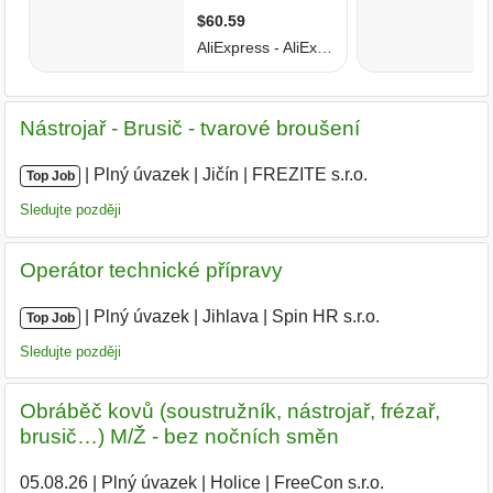
Nástrojař - Brusič - tvarové broušení
|
|
Plný úvazek
|
Jičín
|
FREZITE s.r.o.
Top Job
Sledujte později
Operátor technické přípravy
|
|
Plný úvazek
|
Jihlava
|
Spin HR s.r.o.
Top Job
Sledujte později
Obráběč kovů (soustružník, nástrojař, frézař,
brusič…) M/Ž - bez nočních směn
05.08.26
|
Plný úvazek
|
Holice
|
FreeCon s.r.o.