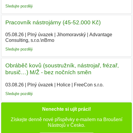
Sledujte později
Pracovník nástrojárny (45-52.000 Kč)
05.08.26
|
Plný úvazek
|
Jihomoravský
|
Advantage
Consulting, s.r.o.\nBrno
Sledujte později
Obráběč kovů (soustružník, nástrojař, frézař,
brusič…) M/Ž - bez nočních směn
03.08.26
|
Plný úvazek
|
Holice
|
FreeCon s.r.o.
Sledujte později
Nenechte si ujít práci!
Získejte denně nové příspěvky e-mailem na Broušení
Nástrojů v Česko.