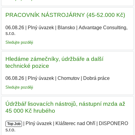
PRACOVNÍK NÁSTROJÁRNY (45-52.000 Kč)
06.08.26
|
Plný úvazek
|
Blansko
|
Advantage Consulting,
s.r.o.
|
Sledujte později
Hledáme zámečníky, údržbáře a další
technické pozice
06.08.26
|
Plný úvazek
|
Chomutov
|
Dobrá práce
Sledujte později
Údržbář lisovacích nástrojů, nástupní mzda až
45 000 Kč hrubého
|
|
Plný úvazek
|
Klášterec nad Ohří
|
DISPONERO
Top Job
s.r.o.