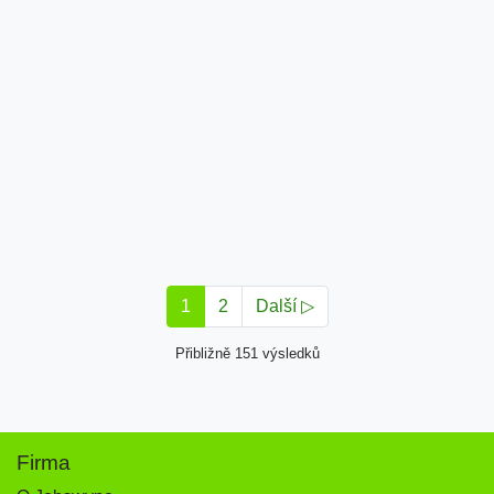
1
2
Další ▷
Přibližně 151 výsledků
Firma