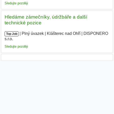
Sledujte později
Hledáme zámečníky, údržbáře a další
technické pozice
|
|
Plný úvazek
|
Klášterec nad Ohří
|
DISPONERO
Top Job
s.r.o.
Sledujte později