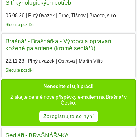
Šití kynologických potřeb
05.08.26
|
Plný úvazek
|
Brno, Tišnov
|
Bracco, s.r.o.
Sledujte později
Brašnář - Brašnářka - Výrobci a opraváři
kožené galanterie (kromě sedlářů)
22.11.23
|
Plný úvazek
|
Ostrava
|
Martin Vilis
|
Sledujte později
Nenechte si ujít práci!
Získejte denně nové příspěvky e-mailem na Brašnář v
Česko.
Zaregistrujte se nyní
Sedláři - BRAŠNÁŘ/-KA