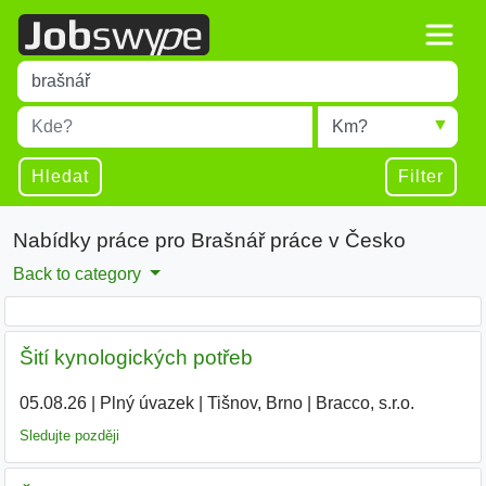
Title
Type 1 or more characters for results.
Místo
Radius
Type 1 or more characters for results.
Hledat
Filter
Nabídky práce pro Brašnář práce v Česko
Back to category
Šití kynologických potřeb
05.08.26
|
Plný úvazek
|
Tišnov, Brno
|
Bracco, s.r.o.
Sledujte později