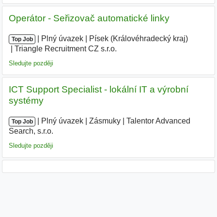
Operátor - Seřizovač automatické linky
|
|
Plný úvazek
|
Písek (Královéhradecký kraj)
|
Top Job
Triangle Recruitment CZ s.r.o.
|
Sledujte později
ICT Support Specialist - lokální IT a výrobní
systémy
|
|
Plný úvazek
|
Zásmuky
|
Talentor Advanced
Top Job
Search, s.r.o.
|
Sledujte později