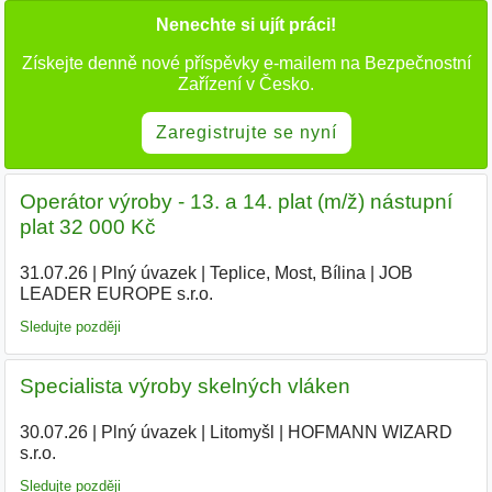
Nenechte si ujít práci!
Získejte denně nové příspěvky e-mailem na Bezpečnostní
Zařízení v Česko.
Zaregistrujte se nyní
Operátor výroby - 13. a 14. plat (m/ž) nástupní
plat 32 000 Kč
31.07.26
|
Plný úvazek
|
Teplice, Most, Bílina
|
JOB
LEADER EUROPE s.r.o.
|
Sledujte později
Specialista výroby skelných vláken
30.07.26
|
Plný úvazek
|
Litomyšl
|
HOFMANN WIZARD
s.r.o.
|
Sledujte později