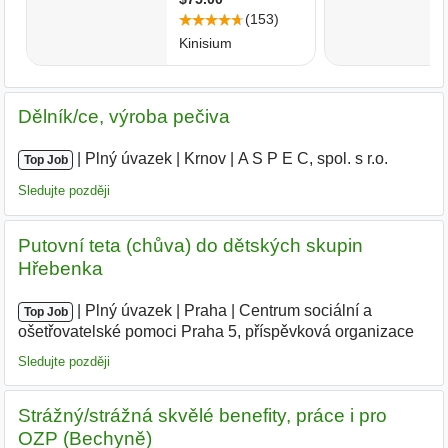
Dělník/ce, výroba pečiva
|
|
Plný úvazek
|
Krnov
|
A S P E C, spol. s r.o.
Top Job
Sledujte později
Putovní teta (chůva) do dětských skupin
Hřebenka
|
|
Plný úvazek
|
Praha
|
Centrum sociální a
Top Job
ošetřovatelské pomoci Praha 5, příspěvková organizace
|
Sledujte později
Strážný/strážná skvělé benefity, práce i pro
OZP (Bechyně)