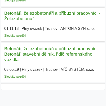
Sledujte později
Betonáři, železobetonáři a příbuzní pracovníci -
Železobetonář
01.11.18
|
Plný úvazek
|
Trutnov
|
ANTON A SYN s.r.o.
|
Sledujte později
Betonáři, železobetonáři a příbuzní pracovníci -
Betonář, stavební dělník, řidič referenského
vozidla
08.05.19
|
Plný úvazek
|
Trutnov
|
MÍČ SYSTÉM, s.r.o.
|
Sledujte později