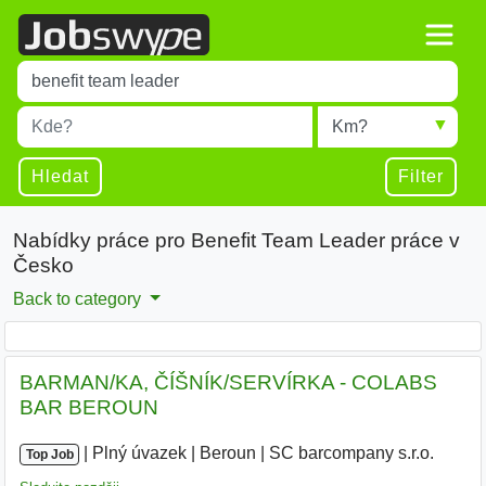
Title
Type 1 or more characters for results.
Místo
Radius
Type 1 or more characters for results.
Hledat
Filter
Nabídky práce pro Benefit Team Leader práce v
Česko
Back to category
BARMAN/KA, ČÍŠNÍK/SERVÍRKA - COLABS
BAR BEROUN
|
|
Plný úvazek
|
Beroun
|
SC barcompany s.r.o.
|
Top Job