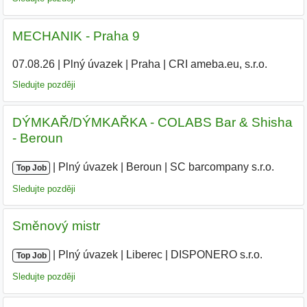
MECHANIK - Praha 9
07.08.26
|
Plný úvazek
|
Praha
|
CRI ameba.eu, s.r.o.
Sledujte později
DÝMKAŘ/DÝMKAŘKA - COLABS Bar & Shisha
- Beroun
|
|
Plný úvazek
|
Beroun
|
SC barcompany s.r.o.
|
Top Job
Sledujte později
Směnový mistr
|
|
Plný úvazek
|
Liberec
|
DISPONERO s.r.o.
Top Job
Sledujte později