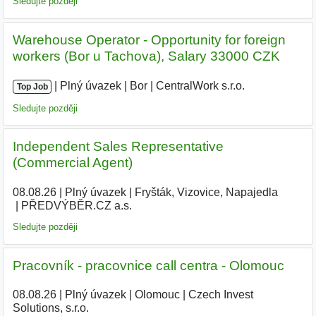
Sledujte později
Warehouse Operator - Opportunity for foreign
workers (Bor u Tachova), Salary 33000 CZK
|
|
Plný úvazek
|
Bor
|
CentralWork s.r.o.
|
Top Job
Sledujte později
Independent Sales Representative
(Commercial Agent)
08.08.26
|
Plný úvazek
|
Fryšták, Vizovice, Napajedla
|
PŘEDVÝBĚR.CZ a.s.
Sledujte později
Pracovník - pracovnice call centra - Olomouc
08.08.26
|
Plný úvazek
|
Olomouc
|
Czech Invest
Solutions, s.r.o.
|