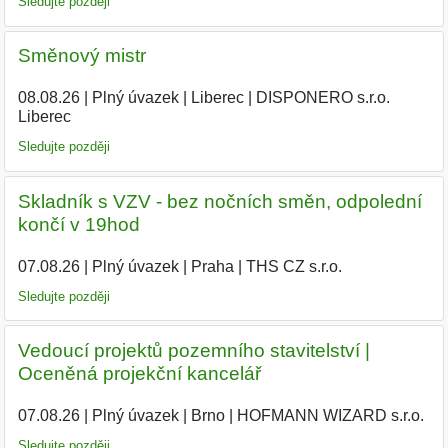
Sledujte později
Směnový mistr
08.08.26
|
Plný úvazek
|
Liberec
|
DISPONERO s.r.o.
Liberec
Sledujte později
Skladník s VZV - bez nočních směn, odpolední
končí v 19hod
07.08.26
|
Plný úvazek
|
Praha
|
THS CZ s.r.o.
|
Sledujte později
️Vedoucí projektů pozemního stavitelství |
Oceněná projekční kancelář
07.08.26
|
Plný úvazek
|
Brno
|
HOFMANN WIZARD s.r.o.
|
Sledujte později