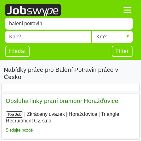
Title
Type 1 or more characters for results.
Místo
Radius
Type 1 or more characters for results.
Hledat
Filter
Nabídky práce pro Balení Potravin práce v
Česko
Obsluha linky praní brambor Horažďovice
|
|
Zkrácený úvazek
|
Horažďovice
|
Triangle
Top Job
Recruitment CZ s.r.o.
|
Sledujte později