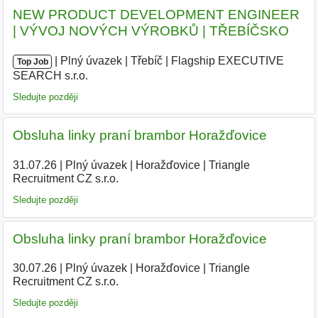
NEW PRODUCT DEVELOPMENT ENGINEER
| VÝVOJ NOVÝCH VÝROBKŮ | TŘEBÍČSKO
|
|
Plný úvazek
|
Třebíč
|
Flagship EXECUTIVE
Top Job
SEARCH s.r.o.
|
Sledujte později
Obsluha linky praní brambor Horažďovice
31.07.26
|
Plný úvazek
|
Horažďovice
|
Triangle
Recruitment CZ s.r.o.
Sledujte později
Obsluha linky praní brambor Horažďovice
30.07.26
|
Plný úvazek
|
Horažďovice
|
Triangle
Recruitment CZ s.r.o.
|
Sledujte později