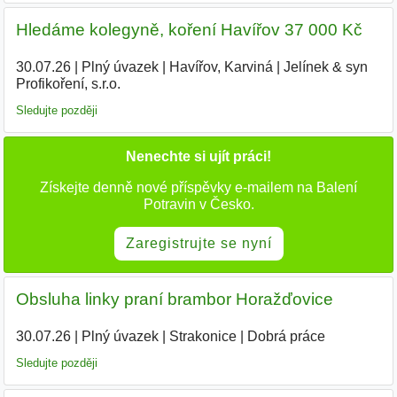
Hledáme kolegyně, koření Havířov 37 000 Kč
30.07.26
|
Plný úvazek
|
Havířov, Karviná
|
Jelínek & syn
Profikoření, s.r.o.
|
Sledujte později
Nenechte si ujít práci!
Získejte denně nové příspěvky e-mailem na Balení
Potravin v Česko.
Zaregistrujte se nyní
Obsluha linky praní brambor Horažďovice
30.07.26
|
Plný úvazek
|
Strakonice
|
Dobrá práce
Sledujte později