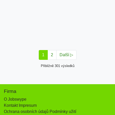
1
2
Další ▷
Přibližně 301 výsledků
Firma
O Jobswype
Kontakt Impresum
Ochrana osobních údajů Podmínky užití