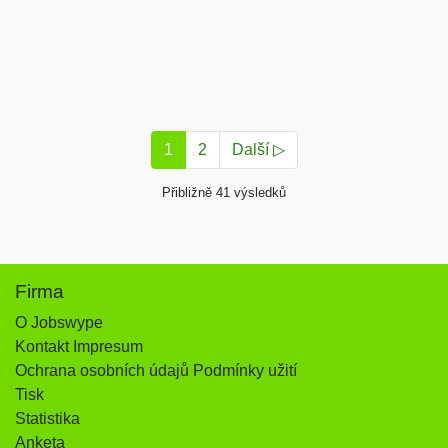
1
2
Další ▷
Přibližně 41 výsledků
Firma
O Jobswype
Kontakt Impresum
Ochrana osobních údajů Podmínky užití
Tisk
Statistika
Anketa