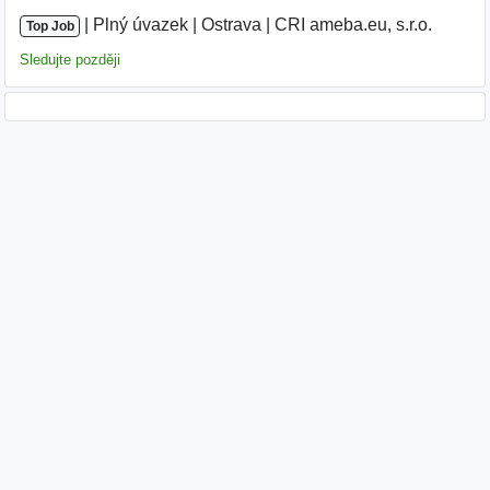
|
|
Plný úvazek
|
Ostrava
|
CRI ameba.eu, s.r.o.
Top Job
Sledujte později