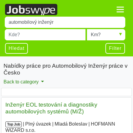
Title
Type 1 or more characters for results.
Místo
Radius
Type 1 or more characters for results.
Hledat
Filter
Nabídky práce pro Automobilový Inženýr práce v
Česko
Back to category
Inženýr EOL testování a diagnostiky
automobilových systémů (M/Ž)
|
|
Plný úvazek
|
Mladá Boleslav
|
HOFMANN
Top Job
WIZARD s.r.o.
|