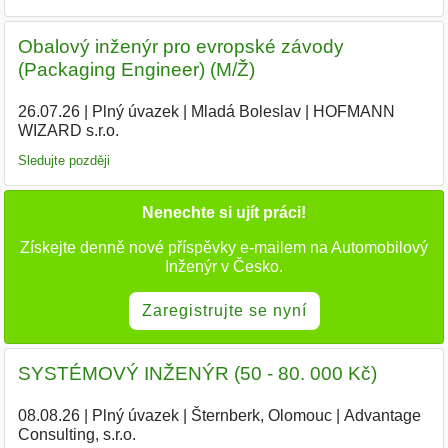
Obalový inženýr pro evropské závody
(Packaging Engineer) (M/Ž)
26.07.26
|
Plný úvazek
|
Mladá Boleslav
|
HOFMANN
WIZARD s.r.o.
|
Sledujte později
Nenechte si ujít práci!
Získejte denně nové příspěvky e-mailem na Automobilový
Inženýr v Česko.
Zaregistrujte se nyní
SYSTÉMOVÝ INŽENÝR (50 - 80. 000 Kč)
08.08.26
|
Plný úvazek
|
Šternberk, Olomouc
|
Advantage
Consulting, s.r.o.
|