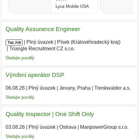
Quality Assurance Engineer
|
|
Plný úvazek
|
Písek (Královéhradecký kraj)
|
Top Job
Triangle Recruitment CZ s.r.o.
|
Sledujte později
Výrobní operátor DSP
06.08.26
|
Plný úvazek
|
Jevany, Praha
|
Trenkwalder a.s.
Sledujte později
Quality Inspector | One Shift Only
03.08.26
|
Plný úvazek
|
Ostrava
|
ManpowerGroup s.r.o.
Sledujte později