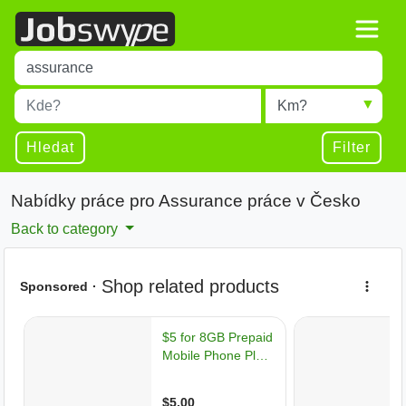
Title
Type 1 or more characters for results.
Místo
Radius
Type 1 or more characters for results.
Hledat
Filter
Nabídky práce pro Assurance práce v Česko
Back to category