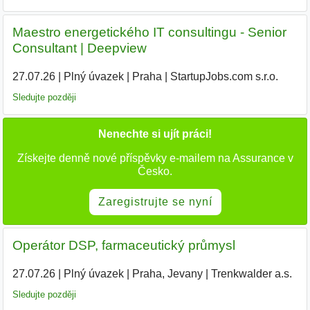
️Maestro energetického IT consultingu - Senior
Consultant | Deepview
27.07.26
|
Plný úvazek
|
Praha
|
StartupJobs.com s.r.o.
Sledujte později
Nenechte si ujít práci!
Získejte denně nové příspěvky e-mailem na Assurance v
Česko.
Zaregistrujte se nyní
Operátor DSP, farmaceutický průmysl
27.07.26
|
Plný úvazek
|
Praha, Jevany
|
Trenkwalder a.s.
Sledujte později