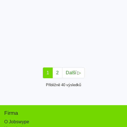
1
2
Další ▷
Přibližně 40 výsledků
Firma
O Jobswype