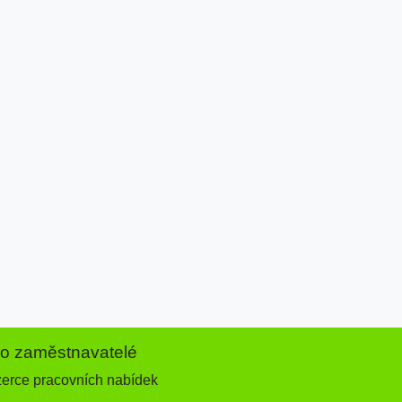
ro zaměstnavatelé
zerce pracovních nabídek