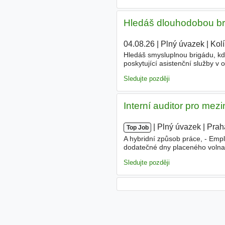
Hledáš dlouhodobou bri
04.08.26
|
Plný úvazek
|
Kol
Hledáš smysluplnou brigádu, k
poskytující asistenční služby v 
nečekaných situacích 24/7, ať u
Sledujte později
Interní auditor pro me
|
|
Plný úvazek
|
Prah
Top Job
A hybridní způsob práce, - Em
dodatečné dny placeného volna, 
a zdravé svačiny na pracovišti,
Sledujte později