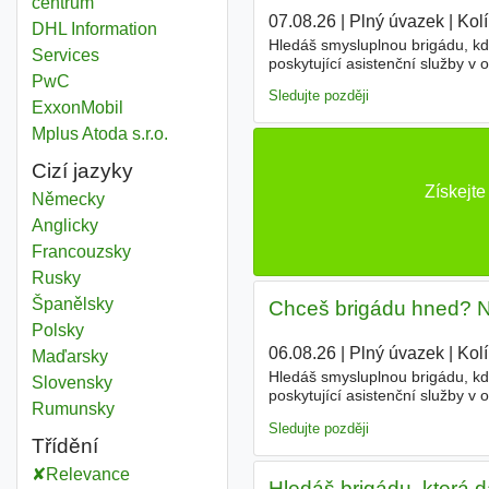
centrum
07.08.26
|
Plný úvazek
|
Kol
DHL Information
Hledáš smysluplnou brigádu, k
Services
poskytující asistenční služby v 
PwC
nečekaných situacích 24/7, ať u
Sledujte později
ExxonMobil
Mplus Atoda s.r.o.
Cizí jazyky
Získejt
Německy
Anglicky
Francouzsky
Rusky
Španělsky
Chceš brigádu hned? N
Polsky
06.08.26
|
Plný úvazek
|
Kol
Maďarsky
Hledáš smysluplnou brigádu, k
Slovensky
poskytující asistenční služby v 
Rumunsky
nečekaných situacích 24/7, ať u
Sledujte později
Třídění
Relevance
Hledáš brigádu, která 