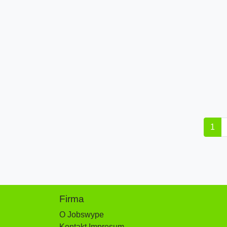
1
Firma
O Jobswype
Kontakt Impresum