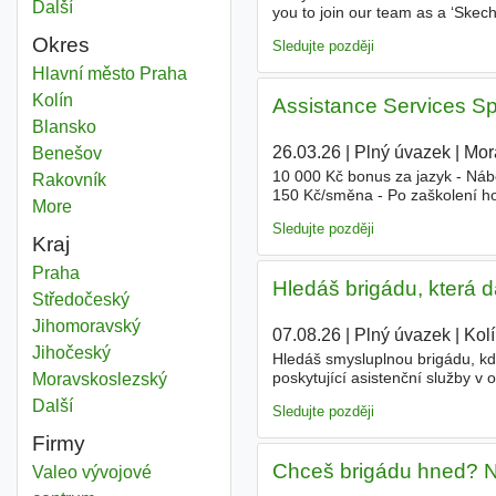
Další
města
you to join our team as a ‘Skec
sure our customers are stoked, 
Okres
Sledujte později
Assistance
Hlavní město Praha
Okres
Assistance
Kolín
Okres
Assistance Services Sp
Assistance
Blansko
Okres
26.03.26
|
Plný úvazek
|
Mor
Assistance
Benešov
Okres
10 000 Kč bonus za jazyk - Náb
Assistance
Rakovník
Okres
150 Kč/směna - Po zaškolení hom
More
districts
24/7 pro vás a až 5 rodinných př
Sledujte později
Kraj
Assistance
Praha
Kraj
Hledáš brigádu, která 
Assistance
Středočeský
Kraj
Assistance
Jihomoravský
Kraj
07.08.26
|
Plný úvazek
|
Kol
Assistance
Jihočeský
Kraj
Hledáš smysluplnou brigádu, k
poskytující asistenční služby v 
Assistance
Moravskoslezský
Kraj
nečekaných situacích 24/7, ať u
Další
kraj
Sledujte později
Firmy
Chceš brigádu hned? N
Valeo vývojové