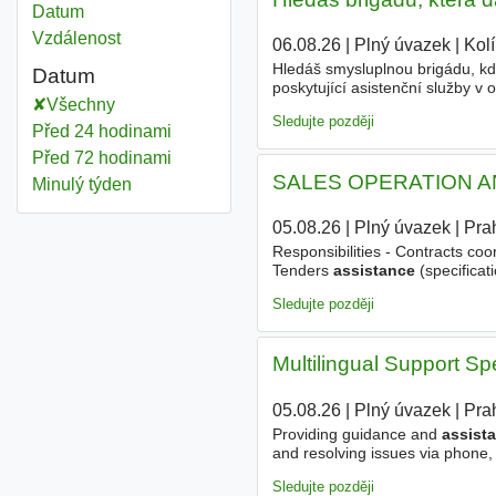
Datum
Vzdálenost
06.08.26
|
Plný úvazek
|
Kol
Hledáš smysluplnou brigádu, k
Datum
poskytující asistenční služby v 
Všechny
nečekaných situacích 24/7, ať u
Sledujte později
Před 24 hodinami
Před 72 hodinami
SALES OPERATION A
Minulý týden
05.08.26
|
Plný úvazek
|
Pra
Responsibilities - Contracts coo
Tenders
assistance
(specificat
analytics and reporting - Busine
Sledujte později
Multilingual Support Sp
05.08.26
|
Plný úvazek
|
Pra
Providing guidance and
assist
and resolving issues via phone,
strong working relationships wi
Sledujte později