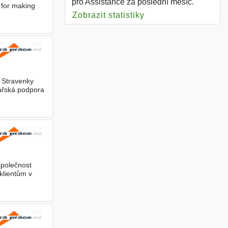
pro Assistance za poslední měsíc.
 for making
Zobrazit statistiky
pro Assistance
- Stravenky
kařská podpora
společnost
 klientům v