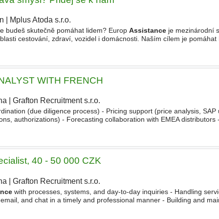
ín
|
Mplus Atoda s.r.o.
|
de budeš skutečně pomáhat lidem? Europ
Assistance
je mezinárodní 
oblasti cestování, zdraví, vozidel i domácnosti. Naším cílem je pomáhat
ž jsou kdekoliv. Zakládáme si na profesionalitě
NALYST WITH FRENCH
ha
|
Grafton Recruitment s.r.o.
|
rdination (due diligence process) - Pricing support (price analysis, SAP
ions, authorizations) - Forecasting collaboration with EMEA distributors
ss reviews market analysis Start
ecialist, 40 - 50 000 CZK
ha
|
Grafton Recruitment s.r.o.
ance
with processes, systems, and day-to-day inquiries - Handling serv
 email, and chat in a timely and professional manner - Building and mai
th customers, colleagues, and internal teams