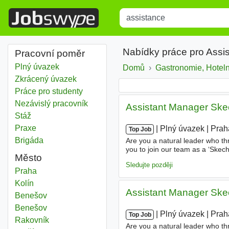
Title
Type 1 or more characters for r
Nabídky práce pro Assi
Pracovní poměr
Plný úvazek
Domů
Gastronomie, Hotelni
Zkrácený úvazek
Práce pro studenty
Nezávislý pracovník
Assistant Manager Ske
Stáž
Praxe
|
|
Plný úvazek
|
Prah
Top Job
Brigáda
Are you a natural leader who th
you to join our team as a ‘Skec
Město
sure our customers are stoked, 
Sledujte později
Assistance
Praha
Assistance
Kolín
Assistant Manager Ske
Assistance
Benešov
Assistance
Benešov
|
|
Plný úvazek
|
Prah
Top Job
Assistance
Rakovník
Are you a natural leader who th