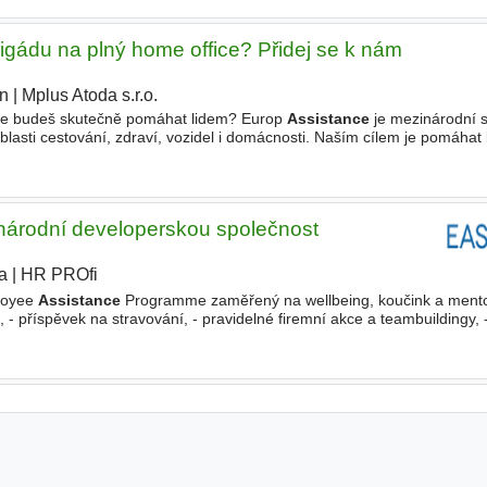
gádu na plný home office? Přidej se k nám
ín
|
Mplus Atoda s.r.o.
|
de budeš skutečně pomáhat lidem? Europ
Assistance
je mezinárodní 
oblasti cestování, zdraví, vozidel i domácnosti. Naším cílem je pomáhat
ž jsou kdekoliv. Zakládáme si na profesionalitě
zinárodní developerskou společnost
a
|
HR PROfi
ployee
Assistance
Programme zaměřený na wellbeing, koučink a mentor
- příspěvek na stravování, - pravidelné firemní akce a teambuildingy, 
 - zaměstnanecký referral program. Vzdělání Bakalářské