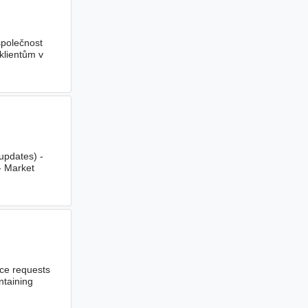
společnost
 klientům v
 updates) -
 - Market
ice requests
ntaining