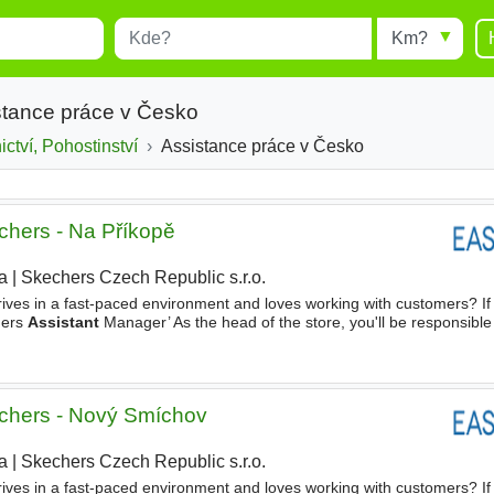
Místo
Radius
esults.
Type 1 or more characters for
results.
stance práce v Česko
ctví, Pohostinství
Assistance práce v Česko
chers - Na Příkopě
a
|
Skechers Czech Republic s.r.o.
|
rives in a fast-paced environment and loves working with customers? If
hers
Assistant
Manager’ As the head of the store, you'll be responsible
our sales are through the roof, and our
chers - Nový Smíchov
a
|
Skechers Czech Republic s.r.o.
|
rives in a fast-paced environment and loves working with customers? If