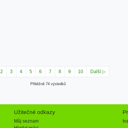
2
3
4
5
6
7
8
9
10
Další ▷
Přibližně 74 výsledků
Užitečné odkazy
P
Můj seznam
In
Hledat práci