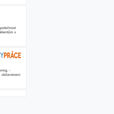
společnost
 klientům v
ing, -
- občerstvení