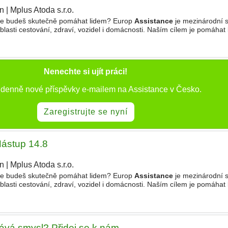
ín
|
Mplus Atoda s.r.o.
de budeš skutečně pomáhat lidem? Europ
Assistance
je mezinárodní 
oblasti cestování, zdraví, vozidel i domácnosti. Naším cílem je pomáhat
ž jsou kdekoliv. Zakládáme si na profesionalitě
Nenechte si ujít práci!
e denně nové příspěvky e-mailem na Assistance v Česko.
Zaregistrujte se nyní
ástup 14.8
ín
|
Mplus Atoda s.r.o.
|
de budeš skutečně pomáhat lidem? Europ
Assistance
je mezinárodní 
oblasti cestování, zdraví, vozidel i domácnosti. Naším cílem je pomáhat
ž jsou kdekoliv. Zakládáme si na profesionalitě
dává smysl? Přidej se k nám