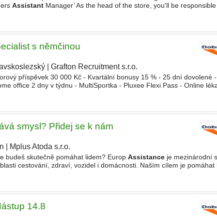
hers
Assistant
Manager’ As the head of the store, you'll be responsible
our sales are through the roof, and our
ecialist s němčinou
avskoslezský
|
Grafton Recruitment s.r.o.
orový příspěvek 30 000 Kč - Kvartální bonusy 15 % - 25 dní dovolené 
e office 2 dny v týdnu - MultiSportka - Pluxee Flexi Pass - Online lé
íslušníků - Příspěvek na penzijní připoji
dává smysl? Přidej se k nám
ín
|
Mplus Atoda s.r.o.
de budeš skutečně pomáhat lidem? Europ
Assistance
je mezinárodní 
oblasti cestování, zdraví, vozidel i domácnosti. Naším cílem je pomáhat
ž jsou kdekoliv. Zakládáme si na profesionalitě
ástup 14.8