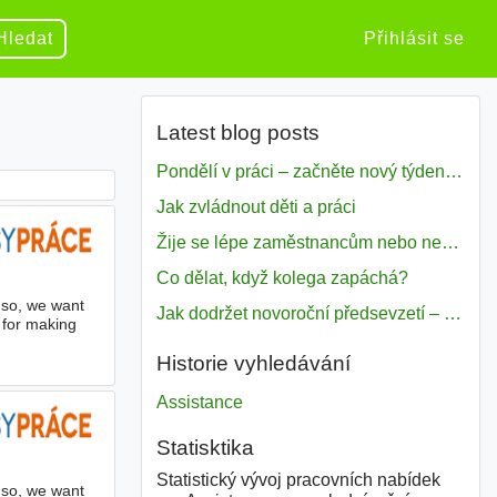
Hledat
Přihlásit se
Latest blog posts
Pondělí v práci – začněte nový týden s motivací
Jak zvládnout děti a práci
Žije se lépe zaměstnancům nebo nezavislým pracovníkům
Co dělat, když kolega zapáchá?
 so, we want
Jak dodržet novoroční předsevzetí – naše tipy pro dobrý začátek roku 2018
 for making
Historie vyhledávání
Assistance
Statisktika
Statistický vývoj pracovních nabídek
 so, we want