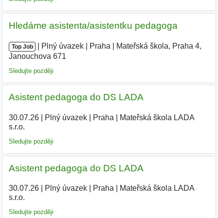
Hledáme asistenta/asistentku pedagoga
|
|
Plný úvazek
|
Praha
|
Mateřská škola, Praha 4,
Top Job
Janouchova 671
|
Sledujte později
Asistent pedagoga do DS LADA
30.07.26
|
Plný úvazek
|
Praha
|
Mateřská škola LADA
s.r.o.
|
Sledujte později
Asistent pedagoga do DS LADA
30.07.26
|
Plný úvazek
|
Praha
|
Mateřská škola LADA
s.r.o.
|
Sledujte později