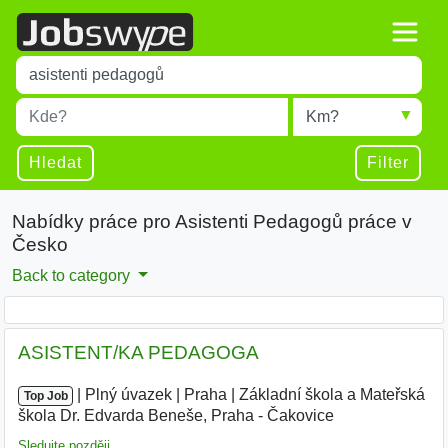
Title
Type 1 or more characters for results.
Místo
Radius
Type 1 or more characters for results.
Hledat
Filter
Nabídky práce pro Asistenti Pedagogů práce v
Česko
Back to category
ASISTENT/KA PEDAGOGA
|
|
Plný úvazek
|
Praha
|
Základní škola a Mateřská
Top Job
škola Dr. Edvarda Beneše, Praha - Čakovice
Sledujte později