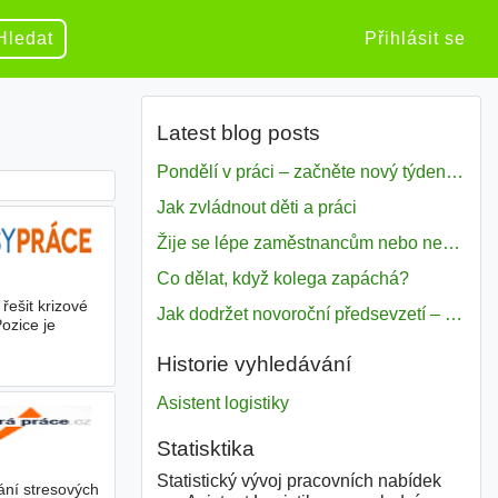
Hledat
Přihlásit se
Latest blog posts
Pondělí v práci – začněte nový týden s motivací
Jak zvládnout děti a práci
Žije se lépe zaměstnancům nebo nezavislým pracovníkům
Co dělat, když kolega zapáchá?
řešit krizové
Jak dodržet novoroční předsevzetí – naše tipy pro dobrý začátek roku 2018
ozice je
Historie vyhledávání
Asistent logistiky
Statisktika
Statistický vývoj pracovních nabídek
ání stresových