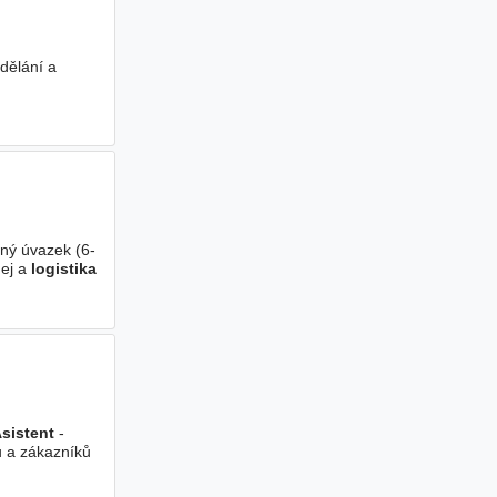
dělání a
ný úvazek (6-
dej a
logistika
sistent
-
ů a zákazníků