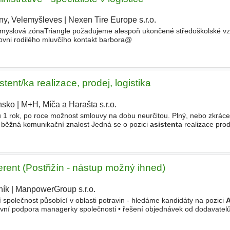
ny, Velemyšleves
|
Nexen Tire Europe s.r.o.
|
ůmyslová zónaTriangle požadujeme alespoň ukončené středoškolské vz
rovni rodilého mluvčího kontakt barbora@
stent/ka realizace, prodej, logistika
nsko
|
M+H, Míča a Harašta s.r.o.
|
 1 rok, po roce možnost smlouvy na dobu neurčitou. Plný, nebo zkráce
- běžná komunikační znalost Jedná se o pozici
asistenta
realizace pro
ek, fakturace, spolupráce při sjednávání
erent (Postřižín - nástup možný ihned)
ník
|
ManpowerGroup s.r.o.
|
 společnost působící v oblasti potravin - hledáme kandidáty na pozici
A
tivní podpora managerky společnosti • řešení objednávek od dodavatel
ími společnosti • podpora
logistiky