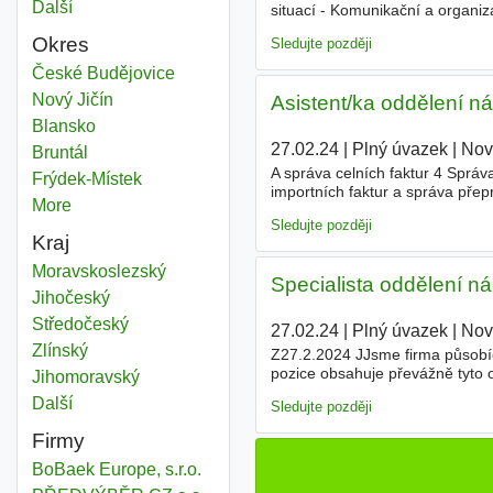
Další
města
situací - Komunikační a organiz
oblasti dopravy,
logistiky
nebo 
Okres
Sledujte později
Asistent logistiky
České Budějovice
Okres
Asistent logistiky
Nový Jičín
Okres
Asistent/ka oddělení ná
Asistent logistiky
Blansko
Okres
27.02.24
|
Plný úvazek
|
Nov
Asistent logistiky
Bruntál
Okres
A správa celních faktur 4 Sprá
Asistent logistiky
Frýdek-Místek
Okres
importních faktur a správa pře
More
districts
společností 8 Zadávání objedn
Sledujte později
Kraj
Asistent logistiky
Moravskoslezský
Kraj
Specialista oddělení nák
Asistent logistiky
Jihočeský
Kraj
Asistent logistiky
Středočeský
Kraj
27.02.24
|
Plný úvazek
|
Nov
Asistent logistiky
Zlínský
Kraj
Z27.2.2024 JJsme firma působíc
pozice obsahuje převážně tyto 
Asistent logistiky
Jihomoravský
Kraj
uzávěrka zásob 4 Vhodné řízení
Další
kraj
Sledujte později
Firmy
BoBaek Europe, s.r.o.