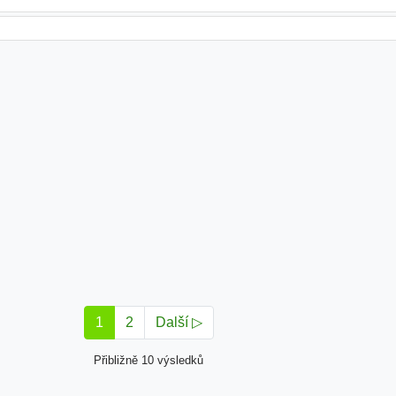
1
2
Další ▷
Přibližně 10 výsledků