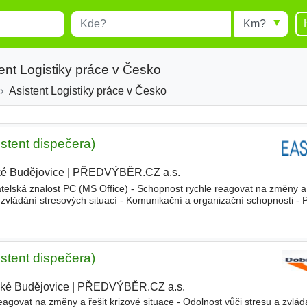
Místo
Radius
esults.
Type 1 or more characters for
results.
ent Logistiky práce v Česko
Asistent Logistiky práce v Česko
stent dispečera)
é Budějovice
|
PŘEDVÝBĚR.CZ a.s.
|
elská znalost PC (MS Office) - Schopnost rychle reagovat na změny a 
 zvládání stresových situací - Komunikační a organizační schopnosti - P
 zaškolíme - Zkušenost v oblasti dopravy,
logistiky
stent dispečera)
ké Budějovice
|
PŘEDVÝBĚR.CZ a.s.
eagovat na změny a řešit krizové situace - Odolnost vůči stresu a zvlád