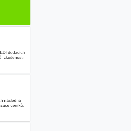
 EDI dodacích
ů, zkušenosti
ich následná
izace ceníků,