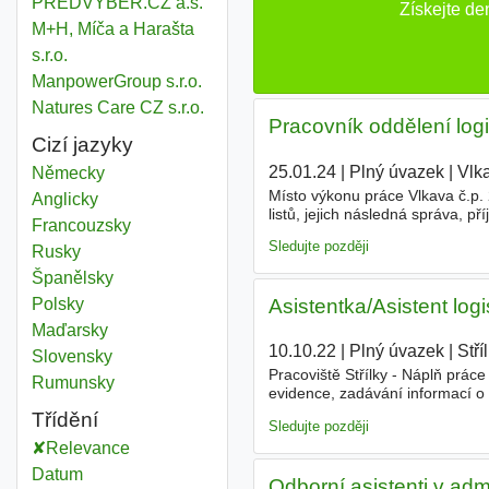
PŘEDVÝBĚR.CZ a.s.
Získejte de
M+H, Míča a Harašta
s.r.o.
ManpowerGroup s.r.o.
Natures Care CZ s.r.o.
Pracovník oddělení logis
Cizí jazyky
25.01.24
|
Plný úvazek
|
Vlk
Německy
Místo výkonu práce Vlkava č.p.
Anglicky
listů, jejich následná správa, 
Francouzsky
z oboru vítány, nejsou však po
Sledujte později
Rusky
Španělsky
Asistentka/Asistent logi
Polsky
Maďarsky
10.10.22
|
Plný úvazek
|
Stří
Slovensky
Pracoviště Střílky - Náplň práce 
Rumunsky
evidence, zadávání informací o 
komunikace s vybranými odběrat
Třídění
Sledujte později
Relevance
Datum
Odborní asistenti v admin