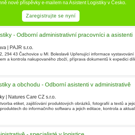
nně nové příspěvky e-mailem na Asistent Logistiky v Česko.
Zaregistrujte se nyní
tiky - Odborní administrativní pracovníci a asistenti
ava
|
PAJR s.r.o.
|
 2, 294 43 Čachovice u Ml. Boleslavě Upřenující informace vystavování
příjem a kontrola nakupovaného zboží, příprava dokumentů k expedici díl
dmínkou Výhody Stravenky Prvotní konta
stiky a obchodu - Odborní asistenti v administrativě
lky
|
Natures Care CZ s.r.o.
|
tvorba etiket, zajišťování produktových obrázků, fotografií a textů a jej
produktech do informačního softwaru a jejich editace, kontrola a aktual
eli, koordinace s grafikem ohledně
istrativě - specialisté v logistice