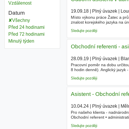
Vzdálenost
19.09.18
|
Plný úvazek
|
Lou
Datum
Místo výkonu práce Žatec a pr
Všechny
znalost korejského jazyka na ú
Před 24 hodinami
Sledujte později
Před 72 hodinami
Minulý týden
Obchodní referenti - asi
28.09.19
|
Plný úvazek
|
Bla
Pracovní poměr na dobu určitou
8 hodin denně). Anglický jazyk 
(přijimání a potvrzení objednáv
Sledujte později
Asistent - Obchodní ref
10.04.24
|
Plný úvazek
|
Měl
Pro našeho klienta - nadnárodní
Obchodní referent • administra
• komunikace s dalšími oddělen
Sledujte později