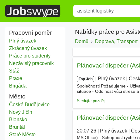
Title
Type 1 or more characters for r
Nabídky práce pro Asist
Pracovní poměr
Plný úvazek
Domů
Doprava, Transport
Zkrácený úvazek
Práce pro studenty
Nezávislý pracovník
Plánovací dispečer (Asi
Stáž
Praxe
|
|
Plný úvazek
|
Česk
Top Job
Brigáda
Společnosti Požadujeme - Uživat
situace - Odolnost vůči stresu a
Město
vhodná i pro absolventy, na vše
Sledujte později
Asistent logistiky
České Budějovice
Asistent logistiky
Nový Jičín
Plánovací dispečer (Asi
Asistent logistiky
Blansko
Asistent logistiky
Bruntál
20.07.26
|
Plný úvazek
|
Čes
Asistent logistiky
Staré Město
MS Office) - Schopnost rychle r