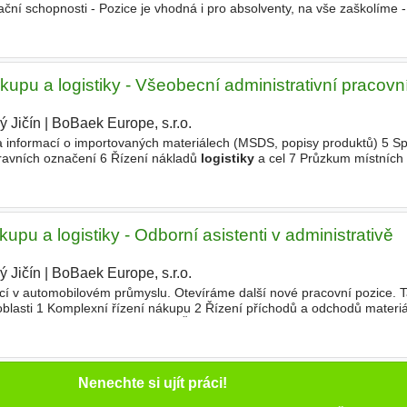
ační schopnosti - Pozice je vhodná i pro absolventy, na vše zaškolíme 
spedice výhodou - Znalost práce
kupu a logistiky - Všeobecní administrativní pracovní
ý Jičín
|
BoBaek Europe, s.r.o.
|
va informací o importovaných materiálech (MSDS, popisy produktů) 5 S
pravních označení 6 Řízení nákladů
logistiky
a cel 7 Průzkum místních
ávek místně zakoupených položek 9 Příjem a zpracování nákupních
upu a logistiky - Odborní asistenti v administrativě
ý Jičín
|
BoBaek Europe, s.r.o.
|
í v automobilovém průmyslu. Otevíráme další nové pracovní pozice. T
oblasti 1 Komplexní řízení nákupu 2 Řízení příchodů a odchodů materiá
 zásob a řízení rotace zásob 5 Řízení stavu ne
Nenechte si ujít práci!