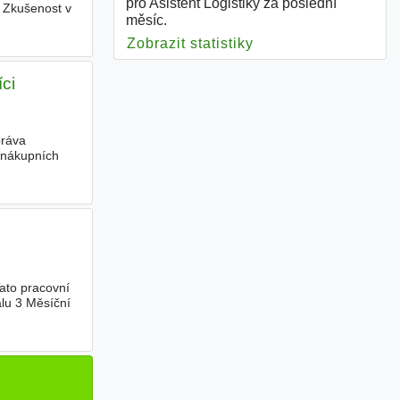
pro Asistent Logistiky za poslední
- Zkušenost v
měsíc.
Zobrazit statistiky
pro Asistent Logistik
ci
práva
 nákupních
ato pracovní
lu 3 Měsíční