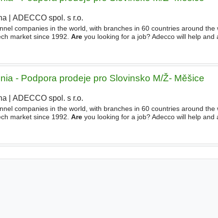
ha
|
ADECCO spol. s r.o.
|
nnel companies in the world, with branches in 60 countries around the
ech market since 1992.
Are
you looking for a job? Adecco will help and 
álních společností na světě, máme pobočky
enia - Podpora prodeje pro Slovinsko M/Ž- Měšice
ha
|
ADECCO spol. s r.o.
|
nnel companies in the world, with branches in 60 countries around the
ech market since 1992.
Are
you looking for a job? Adecco will help and 
álních společností na světě, máme pobočky