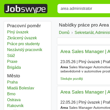
Title
Type 1 or more characters for r
Nabídky práce pro Area 
Pracovní poměr
Plný úvazek
Domů
Sekretariát, Adminis
Zkrácený úvazek
Práce pro studenty
Nezávislý pracovník
Area Sales Manager | 
Stáž
Praxe
23.05.26
|
Plný úvazek
|
Pra
Area
Sales Manager Automotive 
Brigáda
sebevědomě v automotive prost
Město
obchodnici, který/á převezme pé
Sledujte později
Area administrator
Praha
Area administrator
Mladá Boleslav
Area Sales Manager | 
Area administrator
Brno
Area administrator
Ostrava
22.05.26
|
Plný úvazek
|
Pra
Area administrator
Rakovník
Area
Sales Manager Automotive 