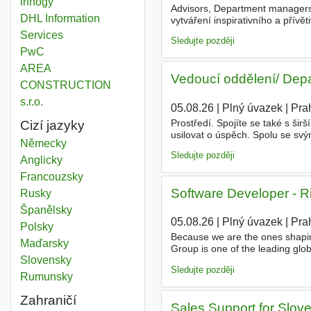
innogy
Advisors, Department managers,
DHL Information
vytváření inspirativního a přívět
prodejnami, sdílet poznatky a 
Services
Sledujte později
PwC
AREA
Vedoucí oddělení/ Dep
CONSTRUCTION
s.r.o.
05.08.26
|
Plný úvazek
|
Pra
Prostředí. Spojíte se také s šir
Cizí jazyky
usilovat o úspěch. Spolu se svý
Německy
sebevědomě a vyjadřovat svou i
Sledujte později
Anglicky
Francouzsky
Software Developer - Ri
Rusky
Španělsky
05.08.26
|
Plný úvazek
|
Pra
Polsky
Because we are the ones shaping
Maďarsky
Group is one of the leading glob
Slovensky
market data distribution and oth
Sledujte později
Rumunsky
Zahraničí
Sales Support for Slov