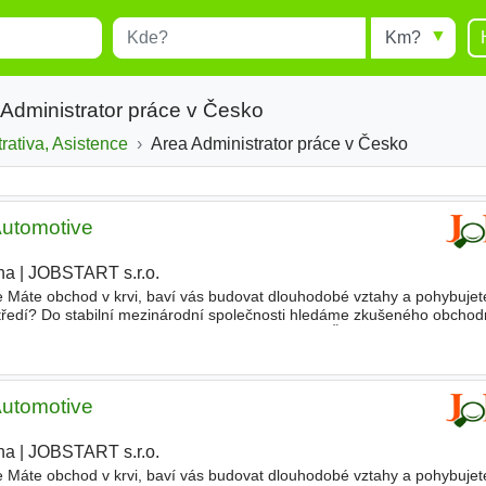
Místo
Radius
esults.
Type 1 or more characters for
results.
Administrator práce v Česko
trativa, Asistence
Area Administrator práce v Česko
Automotive
ha
|
JOBSTART s.r.o.
Máte obchod v krvi, baví vás budovat dlouhodobé vztahy a pohybujet
ředí? Do stabilní mezinárodní společnosti hledáme zkušeného obchod
či o síť autorizovaných dealerů v rámci regionu Čechy
Automotive
ha
|
JOBSTART s.r.o.
|
Máte obchod v krvi, baví vás budovat dlouhodobé vztahy a pohybujet