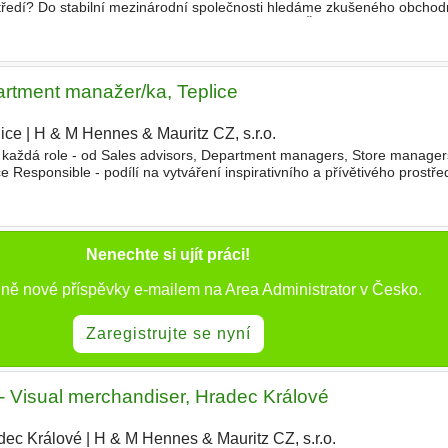
ředí? Do stabilní mezinárodní společnosti hledáme zkušeného obchod
či o síť autorizovaných dealerů v rámci regionu Čechy
rtment manažer/ka, Teplice
ice
|
H & M Hennes & Mauritz CZ, s.r.o.
každá role - od Sales advisors, Department managers, Store managers
Responsible - podílí na vytváření inspirativního a přívětivého prostřed
 spolupracovat napříč prodejnami, sdílet poznatky
Nenechte si ujít práci!
nně nové příspěvky e-mailem na Area Administrator v Česko.
Zaregistrujte se nyní
- Visual merchandiser, Hradec Králové
dec Králové
|
H & M Hennes & Mauritz CZ, s.r.o.