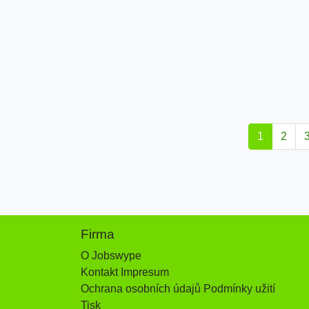
1
2
Firma
O Jobswype
Kontakt Impresum
Ochrana osobních údajů Podmínky užití
Tisk