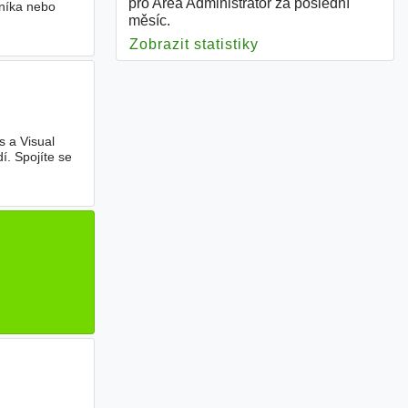
pro Area Administrator za poslední
níka nebo
měsíc.
Zobrazit statistiky
pro Area Administrat
 a Visual
í. Spojíte se