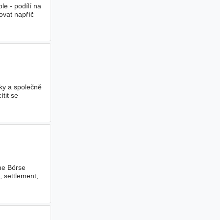
e - podílí na
vat napříč
ky a společně
tit se
he Börse
, settlement,