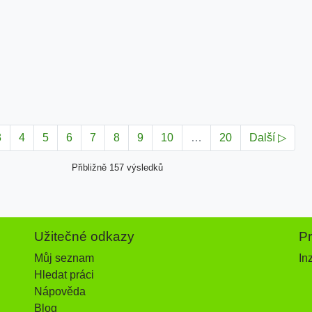
3
4
5
6
7
8
9
10
…
20
Další ▷
Přibližně 157 výsledků
Užitečné odkazy
P
Můj seznam
In
Hledat práci
Nápověda
Blog