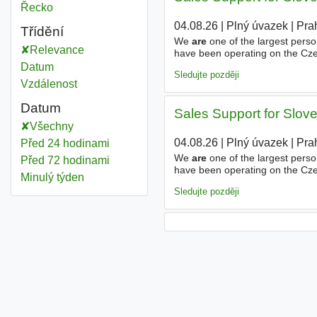
Area administrator
Řecko
04.08.26
|
Plný úvazek
|
Pra
Třídění
We
are
one of the largest perso
Relevance
have been operating on the Cz
Jsme jedna z největších person
Datum
Sledujte později
Vzdálenost
Datum
Sales Support for Slov
Všechny
04.08.26
|
Plný úvazek
|
Pra
Před 24 hodinami
We
are
one of the largest perso
Před 72 hodinami
have been operating on the Cz
Minulý týden
Jsme jedna z největších person
Sledujte později