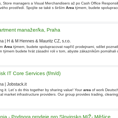
 Store managers a Visual Merchandisers až po Cash Office Responsibl
ivého prostředí. Spojíte se také s širším
Area
týmem, budete spolupraco
společně usilovat o úspěch. Spolu se svým týmem
artment manažer/ka, Praha
ha
|
H & M Hennes & Mauritz CZ, s.r.o.
ším
Area
týmem, budete spolupracovat napříč prodejnami, sdílet poznat
m týmem budete hrát zásadní roli v tom, abyste zákazníkům pomáhali cí
ndividualitu pomocí nejnovějších trendů a nadčasových
sk IT Core Services (f/m/d)
ha
|
Jobstack.it
 it. Let´s do this together by sharing value! Your
area
of work Deutsc
al market infrastructure providers. Our group provides trading, clearing
er services for a broad range of asset
enia - Podpora prodeje pro Slovinsko M/Ž- Měšice