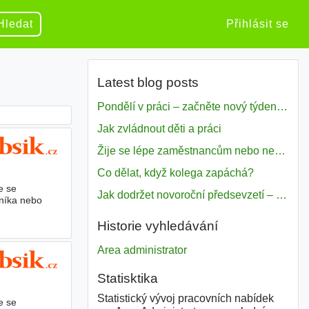
Hledat
Přihlásit se
Latest blog posts
Pondělí v práci – začněte nový týden s motivací
Jak zvládnout děti a práci
Žije se lépe zaměstnancům nebo nezavislým pracovníkům
Co dělat, když kolega zapáchá?
e se
Jak dodržet novoroční předsevzetí – naše tipy pro dobrý začátek roku 2018
níka nebo
Historie vyhledávání
Area administrator
Statisktika
Statistický vývoj pracovních nabídek
e se