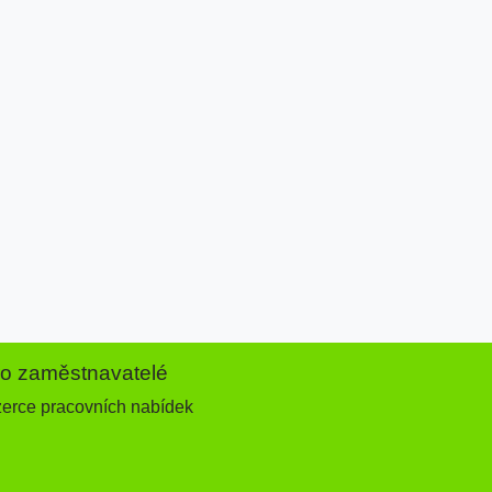
ro zaměstnavatelé
zerce pracovních nabídek