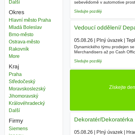
Další
města
sebevědomě v automotive prost
obchodnici, který/á převezme pé
Sledujte později
Okres
Area administrator
Hlavní město Praha
Okres
Vedoucí oddělení/ Depa
Area administrator
Mladá Boleslav
Okres
Area administrator
Brno-město
Okres
05.08.26
|
Plný úvazek
|
Tepl
Area administrator
Ostrava-město
Okres
Dynamického týmu prodejen se 
Area administrator
Rakovník
Okres
Merchandisers až po Cash Office 
More
districts
také s širším
Area
týmem, budete
Sledujte později
Kraj
Area administrator
Praha
Kraj
Area administrator
Středočeský
Kraj
Získejte de
Area administrator
Moravskoslezský
Kraj
Area administrator
Jihomoravský
Kraj
Area administrator
Královéhradecký
Kraj
Další
kraj
Dekoratér/Dekoratérka 
Firmy
Siemens
05.08.26
|
Plný úvazek
|
Hra