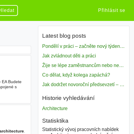
Hledat
Přihlásit se
Latest blog posts
Pondělí v práci – začněte nový týden s motivací
Jak zvládnout děti a práci
Žije se lépe zaměstnancům nebo nezavislým pracovníkům
Co dělat, když kolega zapáchá?
e EA Budete
Jak dodržet novoroční předsevzetí – naše tipy pro dobrý začátek roku 2018
spojené s
Historie vyhledávání
Architecture
Statisktika
Statistický vývoj pracovních nabídek
architecture
.