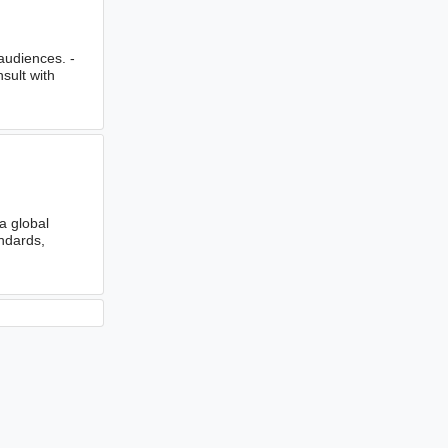
 audiences. -
nsult with
a global
andards,