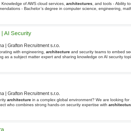
 - Knowledge of AWS cloud services,
architectures
, and tools - Ability t
mendations - Bachelor’s degree in computer science, engineering, math
tage - Strong communication skills - Customer
| AI Security
ha
|
Grafton Recruitment s.r.o.
|
orating with engineering,
architecture
and security teams to embed sec
ting as a subject matter expert and sharing knowledge on AI security top
ha
|
Grafton Recruitment s.r.o.
|
rity
architecture
in a complex global environment? We are looking for
tect who combines strong hands-on security expertise with
architectur
at senior level. In this role, you will help
ra