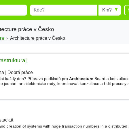
Místo
Radius
esults.
Type 1 or more characters for
results.
tecture práce v Česko
ra
Architecture práce v Česko
rastruktura|
ha
|
Dobrá práce
ělat každý den? Příprava podkladů pro
Architecture
Board a konzultac
o jednání architektonické rady, koordinovat konzultace a řídit procesy 
va a rozvoj EA modelu Vaším úkolem bude udržovat
tack.it
and creation of systems with huge transaction numbers in a distributed