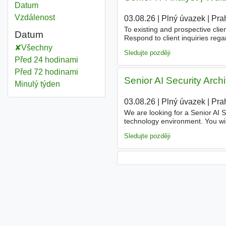
Datum
Vzdálenost
03.08.26
|
Plný úvazek
|
Pra
To existing and prospective clie
Datum
Respond to client inquiries reg
clients during the pre-sales pha
Všechny
Sledujte později
Před 24 hodinami
Před 72 hodinami
Senior AI Security Arch
Minulý týden
03.08.26
|
Plný úvazek
|
Pra
We are looking for a Senior AI S
technology environment. You wil
assess risks, and guide teams 
Sledujte později