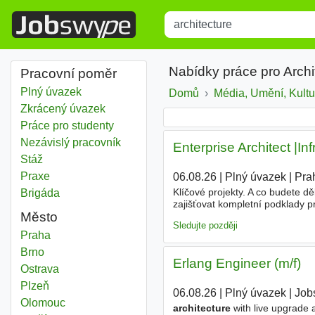
Title
Type 1 or more characters for r
Nabídky práce pro Archi
Pracovní poměr
Plný úvazek
Domů
Média, Umění, Kultu
Zkrácený úvazek
Práce pro studenty
Nezávislý pracovník
Enterprise Architect |Inf
Stáž
Praxe
06.08.26
|
Plný úvazek
|
Pra
Klíčové projekty. A co budete d
Brigáda
zajišťovat kompletní podklady pr
Město
Enterprise architekturou. Sprá
Sledujte později
Architecture
Praha
Architecture
Brno
Erlang Engineer (m/f)
Architecture
Ostrava
Architecture
Plzeň
06.08.26
|
Plný úvazek
|
Jobs
Architecture
Olomouc
architecture
with live upgrade 