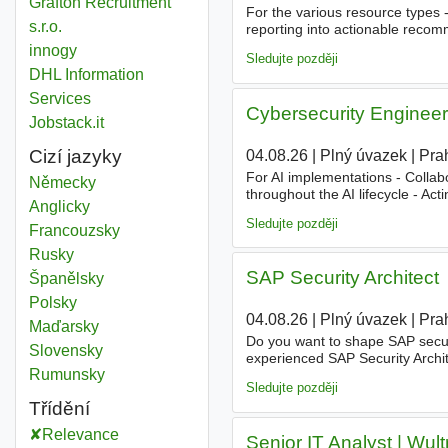
Grafton Recruitment
For the various resource types
s.r.o.
reporting into actionable recom
operations research - an advan
innogy
Sledujte později
DHL Information
Services
Cybersecurity Engineer 
Jobstack.it
Cizí jazyky
04.08.26
|
Plný úvazek
|
Pra
For AI implementations - Collab
Německy
throughout the AI lifecycle - Ac
Anglicky
Sledujte později
Francouzsky
Rusky
SAP Security Architect
Španělsky
Polsky
04.08.26
|
Plný úvazek
|
Pra
Maďarsky
Do you want to shape SAP secu
Slovensky
experienced SAP Security Archi
Rumunsky
the ability to influence decisions 
Sledujte později
Třídění
Relevance
Senior IT Analyst | Wult