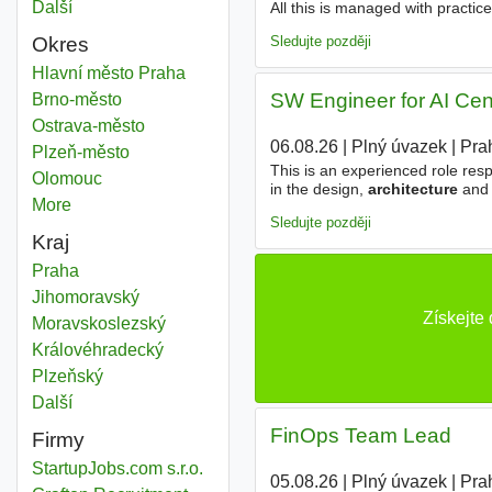
Další
města
All this is managed with practi
reasons, the project can only b
Sledujte později
Okres
Architecture
Hlavní město Praha
Okres
SW Engineer for AI Cen
Architecture
Brno-město
Okres
Architecture
Ostrava-město
Okres
06.08.26
|
Plný úvazek
|
Pra
Architecture
Plzeň-město
Okres
This is an experienced role resp
Architecture
Olomouc
Okres
in the design,
architecture
and 
More
districts
learning products and designing 
Sledujte později
Kraj
Architecture
Praha
Kraj
Architecture
Jihomoravský
Kraj
Získejte
Architecture
Moravskoslezský
Kraj
Architecture
Královéhradecký
Kraj
Architecture
Plzeňský
Kraj
Další
kraj
FinOps Team Lead
Firmy
StartupJobs.com s.r.o.
05.08.26
|
Plný úvazek
|
Pra