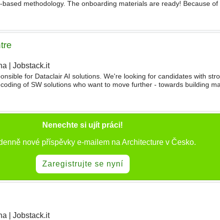
ce-based methodology. The onboarding materials are ready! Because of 
e accessed from within the EU, therefore, physical
tre
ha
|
Jobstack.it
onsible for Dataclair AI solutions. We're looking for candidates with st
coding of SW solutions who want to move further - towards building m
data science solutions. It' s
Nenechte si ujít práci!
 denně nové příspěvky e-mailem na Architecture v Česko.
Zaregistrujte se nyní
ha
|
Jobstack.it
|