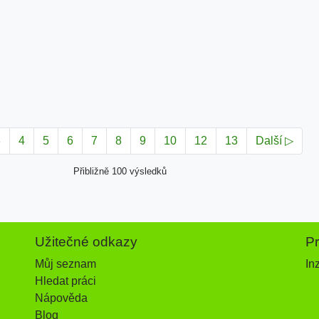
3
4
5
6
7
8
9
10
12
13
Další ▷
Přibližně 100 výsledků
Užitečné odkazy
P
Můj seznam
In
Hledat práci
Nápověda
Blog