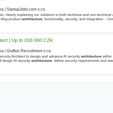
ha
|
StartupJobs.com s.r.o.
|
nts, clearly explaining our solutions to both technical and non-technical
arding product
architecture
, functionality, security, and integration. - Co
se on how our products fit their use cases
itect | Up to 200 000 CZK
ha
|
Grafton Recruitment s.r.o.
|
ecurity Architect to design and advance AI security
architecture
within 
l design AI security
architecture
, define security requirements and st
in designing and implementing secure AI