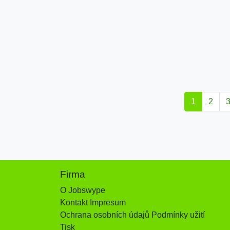
1
2
Firma
O Jobswype
Kontakt Impresum
Ochrana osobních údajů Podmínky užití
Tisk