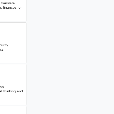
o translate
, finances, or
urity
ics
 an
al
thinking and