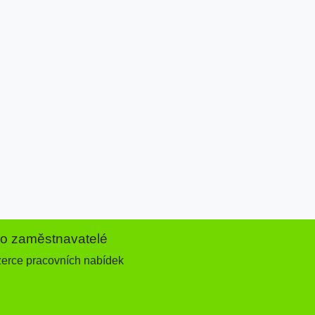
ro zaměstnavatelé
zerce pracovních nabídek