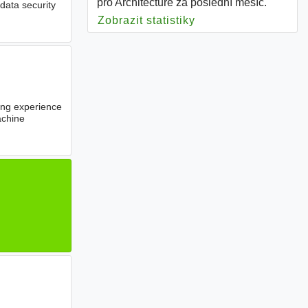
pro Architecture za poslední měsíc.
data security
Zobrazit statistiky
pro Architecture
rong experience
achine