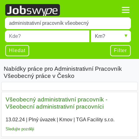
Title
Type 1 or more characters for results.
Místo
Radius
Type 1 or more characters for results.
Hledat
Filter
Nabídky práce pro Administrativní Pracovník
Všeobecný práce v Česko
Všeobecný administrativní pracovník -
Všeobecní administrativní pracovníci
13.02.24
|
Plný úvazek
|
Krnov
|
TGA Facility s.r.o.
|
Sledujte později