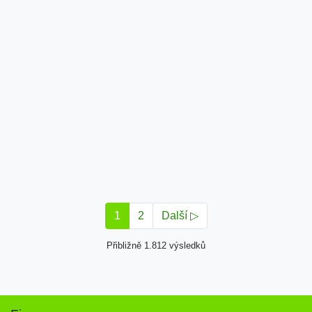
1
2
Další ▷
Přibližně 1.812 výsledků