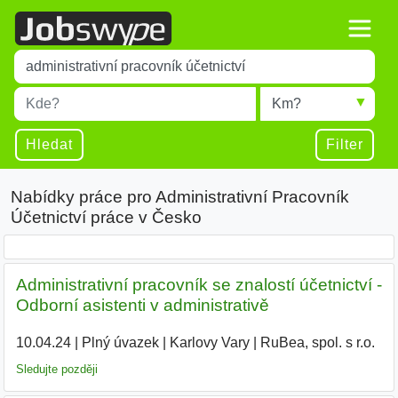
Title
Type 1 or more characters for results.
Místo
Radius
Type 1 or more characters for results.
Hledat
Filter
Nabídky práce pro Administrativní Pracovník
Účetnictví práce v Česko
Administrativní pracovník se znalostí účetnictví -
Odborní asistenti v administrativě
10.04.24
|
Plný úvazek
|
Karlovy Vary
|
RuBea, spol. s r.o.
|
Sledujte později