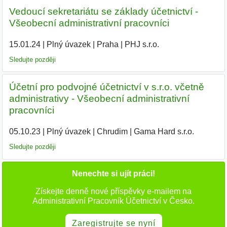
Vedoucí sekretariátu se základy účetnictví -
Všeobecní administrativní pracovníci
15.01.24
|
Plný úvazek
|
Praha
|
PHJ s.r.o.
|
Sledujte později
Účetní pro podvojné účetnictví v s.r.o. včetně
administrativy - Všeobecní administrativní
pracovníci
05.10.23
|
Plný úvazek
|
Chrudim
|
Gama Hard s.r.o.
|
Sledujte později
Nenechte si ujít práci!
Získejte denně nové příspěvky e-mailem na
Administrativní Pracovník Účetnictví v Česko.
Zaregistrujte se nyní