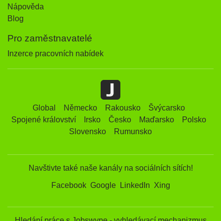
Nápověda
Blog
Pro zaměstnavatelé
Inzerce pracovních nabídek
Global
Německo
Rakousko
Švýcarsko
Spojené království
Irsko
Česko
Maďarsko
Polsko
Slovensko
Rumunsko
Navštivte také naše kanály na sociálních sítích!
Facebook
Google
LinkedIn
Xing
Hledání práce s Jobswype - vyhledávací mechanizmus