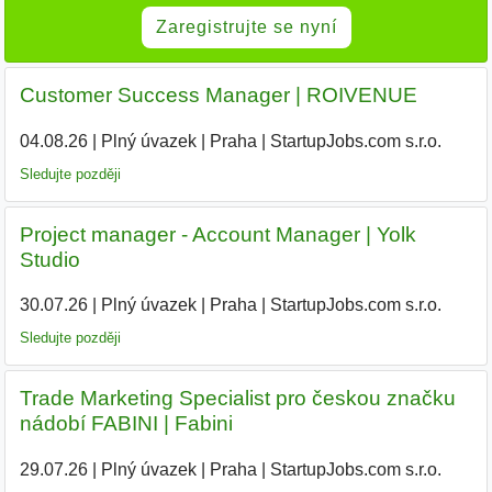
Zaregistrujte se nyní
Customer Success Manager | ROIVENUE
04.08.26
|
Plný úvazek
|
Praha
|
StartupJobs.com s.r.o.
Sledujte později
Project manager - Account Manager | Yolk
Studio
30.07.26
|
Plný úvazek
|
Praha
|
StartupJobs.com s.r.o.
|
Sledujte později
Trade Marketing Specialist pro českou značku
nádobí FABINI | Fabini
29.07.26
|
Plný úvazek
|
Praha
|
StartupJobs.com s.r.o.