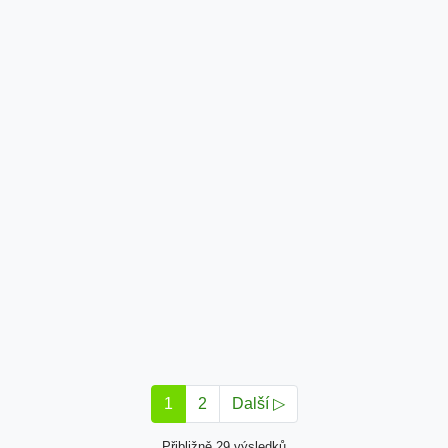
1
2
Další ▷
Přibližně 29 výsledků