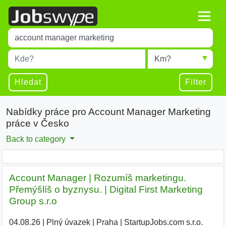
Title
Type 1 or more characters for results.
Místo
Radius
Type 1 or more characters for results.
Hledat
Filter
Nabídky práce pro Account Manager Marketing
práce v Česko
Back to category
Account Manager | Rozumíš marketingu.
Přemýšlíš o byznysu. | Digital First Marketing
Group s.r.o
04.08.26
|
Plný úvazek
|
Praha
|
StartupJobs.com s.r.o.