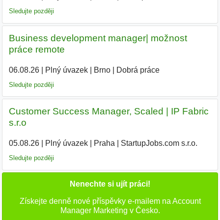
Sledujte později
Business development manager| možnost
práce remote
06.08.26
|
Plný úvazek
|
Brno
|
Dobrá práce
Sledujte později
Customer Success Manager, Scaled | IP Fabric
s.r.o
05.08.26
|
Plný úvazek
|
Praha
|
StartupJobs.com s.r.o.
Sledujte později
Nenechte si ujít práci!
Získejte denně nové příspěvky e-mailem na Account
Manager Marketing v Česko.