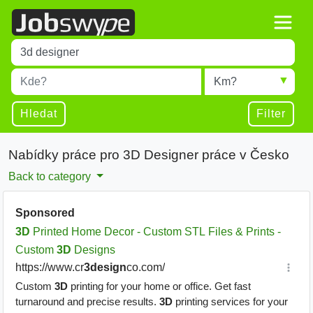
Title
Type 1 or more characters for results.
Místo
Radius
Type 1 or more characters for results.
Hledat
Filter
Nabídky práce pro 3D Designer práce v Česko
Back to category