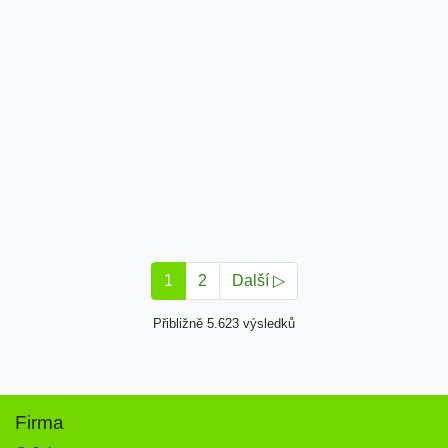
1
2
Další ▷
Přibližně 5.623 výsledků
Firma