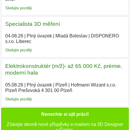
Sledujte později
Specialista 3D měření
04.08.26
|
Plný úvazek
|
Mladá Boleslav
|
DISPONERO
s.r.o. Liberec
Sledujte později
Elektrokonstruktér (m/ž)- až 65 000 Kč, prémie,
moderní hala
05.08.26
|
Plný úvazek
|
Plzeň
|
Hofmann Wizard s.r.o.
Plzeň Prešovská 4 301 00 Plzeň
Sledujte později
Nenechte si ujít práci!
Získejte denně nové příspěvky e-mailem na 3D Designer
v Česko.