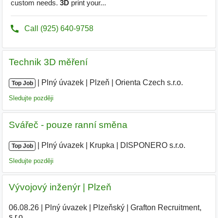
Technik 3D měření
|
|
Plný úvazek
|
Plzeň
|
Orienta Czech s.r.o.
|
Top Job
Sledujte později
Svářeč - pouze ranní směna
|
|
Plný úvazek
|
Krupka
|
DISPONERO s.r.o.
|
Top Job
Sledujte později
Vývojový inženýr | Plzeň
06.08.26
|
Plný úvazek
|
Plzeňský
|
Grafton Recruitment,
s.r.o.