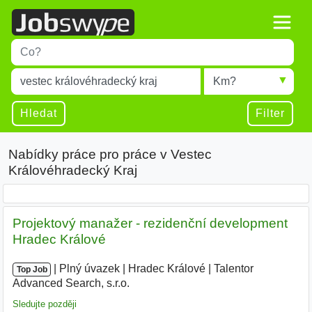
Title
Type 1 or more characters for results.
Místo
Radius
Type 1 or more characters for results.
Hledat
Filter
Nabídky práce pro práce v Vestec
Královéhradecký Kraj
Projektový manažer - rezidenční development
Hradec Králové
|
|
Plný úvazek
|
Hradec Králové
|
Talentor
Top Job
Advanced Search, s.r.o.
|
Sledujte později