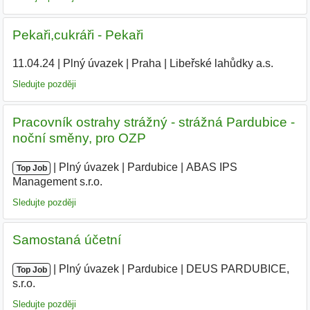
Pekaři,cukráři - Pekaři
11.04.24
|
Plný úvazek
|
Praha
|
Libeřské lahůdky a.s.
|
Sledujte později
Pracovník ostrahy strážný - strážná Pardubice -
noční směny, pro OZP
|
|
Plný úvazek
|
Pardubice
|
ABAS IPS
Top Job
Management s.r.o.
|
Sledujte později
Samostaná účetní
|
|
Plný úvazek
|
Pardubice
|
DEUS PARDUBICE,
Top Job
s.r.o.
|
Sledujte později