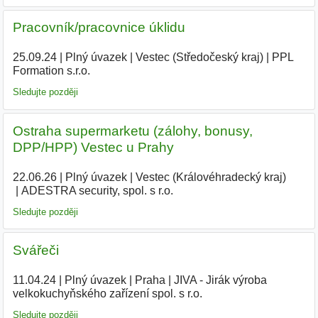
Pracovník/pracovnice úklidu
25.09.24
|
Plný úvazek
|
Vestec (Středočeský kraj)
|
PPL
Formation s.r.o.
Sledujte později
Ostraha supermarketu (zálohy, bonusy,
DPP/HPP) Vestec u Prahy
22.06.26
|
Plný úvazek
|
Vestec (Královéhradecký kraj)
|
ADESTRA security, spol. s r.o.
|
Sledujte později
Svářeči
11.04.24
|
Plný úvazek
|
Praha
|
JIVA - Jirák výroba
velkokuchyňského zařízení spol. s r.o.
|
Sledujte později