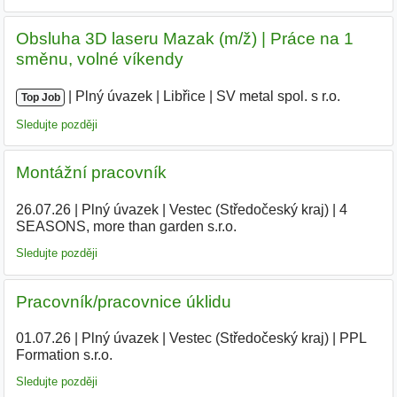
Obsluha 3D laseru Mazak (m/ž) | Práce na 1
směnu, volné víkendy
|
|
Plný úvazek
|
Libřice
|
SV metal spol. s r.o.
Top Job
Sledujte později
Montážní pracovník
26.07.26
|
Plný úvazek
|
Vestec (Středočeský kraj)
|
4
SEASONS, more than garden s.r.o.
|
Sledujte později
Pracovník/pracovnice úklidu
01.07.26
|
Plný úvazek
|
Vestec (Středočeský kraj)
|
PPL
Formation s.r.o.
Sledujte později