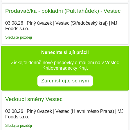
Prodavač/ka - pokladní (Pult lahůdek) - Vestec
03.08.26
|
Plný úvazek
|
Vestec (Středočeský kraj)
|
MJ
Foods s.r.o.
Sledujte později
Nenechte si ujít práci!
Získejte denně nové příspěvky e-mailem na v Vestec
Královéhradecký Kraj.
Zaregistrujte se nyní
Vedoucí směny Vestec
03.08.26
|
Plný úvazek
|
Vestec (Hlavní město Praha)
|
MJ
Foods s.r.o.
Sledujte později