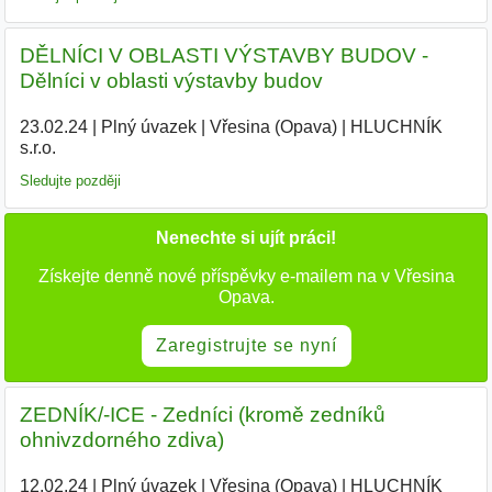
DĚLNÍCI V OBLASTI VÝSTAVBY BUDOV -
Dělníci v oblasti výstavby budov
23.02.24
|
Plný úvazek
|
Vřesina (Opava)
|
HLUCHNÍK
s.r.o.
|
Sledujte později
Nenechte si ujít práci!
Získejte denně nové příspěvky e-mailem na v Vřesina
Opava.
Zaregistrujte se nyní
ZEDNÍK/-ICE - Zedníci (kromě zedníků
ohnivzdorného zdiva)
12.02.24
|
Plný úvazek
|
Vřesina (Opava)
|
HLUCHNÍK