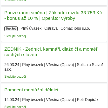
Pouze ranní směna | Základní mzda 33 753 Kč
- bonus až 10 % | Operátor výroby
|
|
Plný úvazek
|
Ostrava
|
Comac jobs s.r.o.
|
Top Job
Sledujte později
ZEDNÍK - Zedníci, kamnáři, dlaždiči a montéři
suchých staveb
26.03.24
|
Plný úvazek
|
Vřesina (Opava)
|
Solich a Stavař
s.r.o.
|
Sledujte později
Pomocní montážní dělníci
14.03.24
|
Plný úvazek
|
Vřesina (Opava)
|
Petr Dopirák
|
Sledujte později