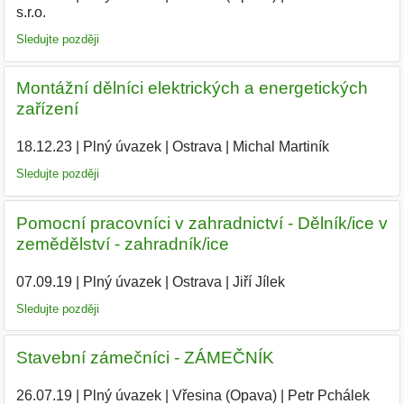
s.r.o.
|
Sledujte později
Montážní dělníci elektrických a energetických
zařízení
18.12.23
|
Plný úvazek
|
Ostrava
|
Michal Martiník
|
Sledujte později
Pomocní pracovníci v zahradnictví - Dělník/ice v
zemědělství - zahradník/ice
07.09.19
|
Plný úvazek
|
Ostrava
|
Jiří Jílek
|
Sledujte později
Stavební zámečníci - ZÁMEČNÍK
26.07.19
|
Plný úvazek
|
Vřesina (Opava)
|
Petr Pchálek
|