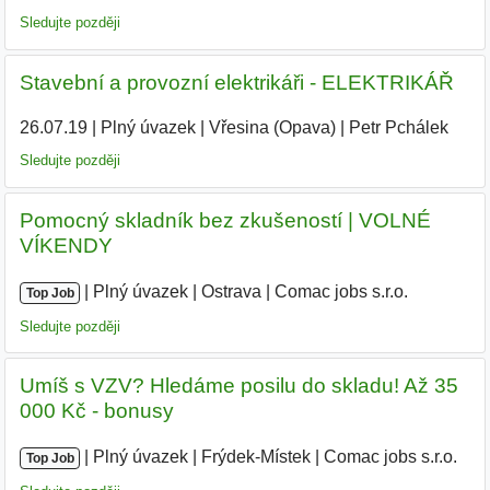
Sledujte později
Stavební a provozní elektrikáři - ELEKTRIKÁŘ
26.07.19
|
Plný úvazek
|
Vřesina (Opava)
|
Petr Pchálek
|
Sledujte později
Pomocný skladník bez zkušeností | VOLNÉ
VÍKENDY
|
|
Plný úvazek
|
Ostrava
|
Comac jobs s.r.o.
|
Top Job
Sledujte později
Umíš s VZV? Hledáme posilu do skladu! Až 35
000 Kč - bonusy
|
|
Plný úvazek
|
Frýdek-Místek
|
Comac jobs s.r.o.
|
Top Job