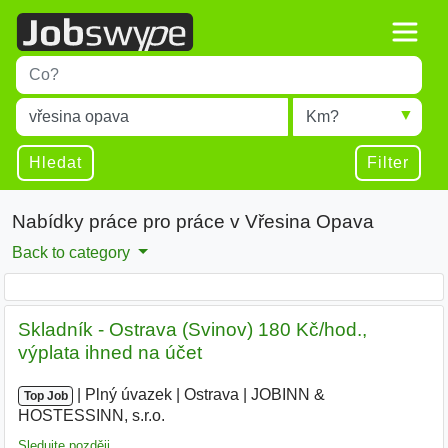
Title
Type 1 or more characters for results.
Místo
Radius
Type 1 or more characters for results.
Hledat
Filter
Nabídky práce pro práce v Vřesina Opava
Back to category
Skladník - Ostrava (Svinov) 180 Kč/hod.,
výplata ihned na účet
|
|
Plný úvazek
|
Ostrava
|
JOBINN &
Top Job
HOSTESSINN, s.r.o.
|
Sledujte později