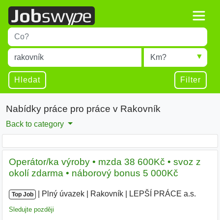
Title
Type 1 or more characters for results.
Místo
Radius
Type 1 or more characters for results.
Hledat
Filter
Nabídky práce pro práce v Rakovník
Back to category
Operátor/ka výroby • mzda 38 600Kč • svoz z
okolí zdarma • náborový bonus 5 000Kč
|
|
Plný úvazek
|
Rakovník
|
LEPŠÍ PRÁCE a.s.
|
Top Job
Sledujte později