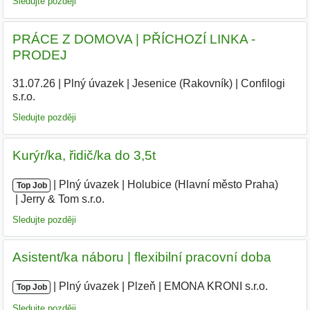
Sledujte později
PRÁCE Z DOMOVA | PŘÍCHOZÍ LINKA -
PRODEJ
31.07.26
|
Plný úvazek
|
Jesenice (Rakovník)
|
Confilogi
s.r.o.
Sledujte později
Kurýr/ka, řidič/ka do 3,5t
|
|
Plný úvazek
|
Holubice (Hlavní město Praha)
|
Top Job
Jerry & Tom s.r.o.
|
Sledujte později
Asistent/ka náboru | flexibilní pracovní doba
|
|
Plný úvazek
|
Plzeň
|
EMONA KRONI s.r.o.
|
Top Job
Sledujte později