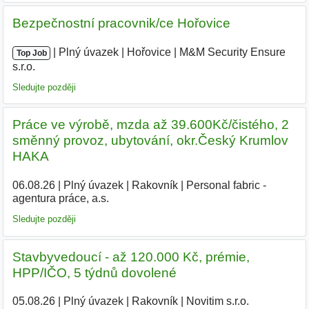
Bezpečnostní pracovnik/ce Hořovice
|
|
Plný úvazek
|
Hořovice
|
M&M Security Ensure
Top Job
s.r.o.
|
Sledujte později
Práce ve výrobě, mzda až 39.600Kč/čistého, 2
směnný provoz, ubytování, okr.Český Krumlov
HAKA
06.08.26
|
Plný úvazek
|
Rakovník
|
Personal fabric -
agentura práce, a.s.
|
Sledujte později
Stavbyvedoucí - až 120.000 Kč, prémie,
HPP/IČO, 5 týdnů dovolené
05.08.26
|
Plný úvazek
|
Rakovník
|
Novitim s.r.o.
|