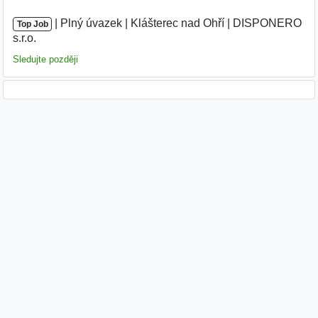
|
|
Plný úvazek
|
Klášterec nad Ohří
|
DISPONERO
Top Job
s.r.o.
Sledujte později