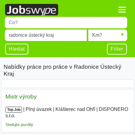
Title
Type 1 or more characters for results.
Místo
Radius
Type 1 or more characters for results.
Hledat
Filter
Nabídky práce pro práce v Radonice Ústecký
Kraj
Mistr výroby
|
|
Plný úvazek
|
Klášterec nad Ohří
|
DISPONERO
Top Job
s.r.o.
Sledujte později