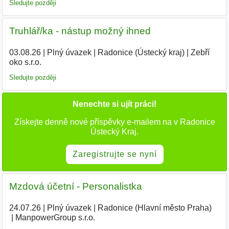
Sledujte později
Truhlář/ka - nástup možný ihned
03.08.26
|
Plný úvazek
|
Radonice (Ústecký kraj)
|
Zebří
oko s.r.o.
Sledujte později
Nenechte si ujít práci!
Získejte denně nové příspěvky e-mailem na v Radonice
Ústecký Kraj.
Zaregistrujte se nyní
Mzdová účetní - Personalistka
24.07.26
|
Plný úvazek
|
Radonice (Hlavní město Praha)
|
ManpowerGroup s.r.o.