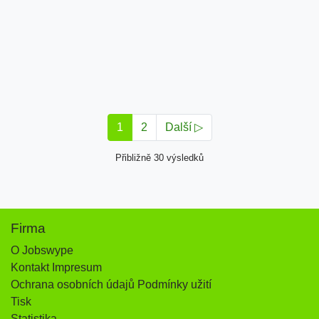
1
2
Další ▷
Přibližně 30 výsledků
Firma
O Jobswype
Kontakt Impresum
Ochrana osobních údajů Podmínky užití
Tisk
Statistika