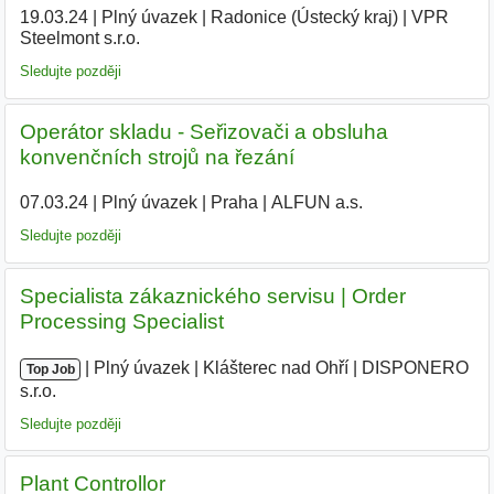
19.03.24
|
Plný úvazek
|
Radonice (Ústecký kraj)
|
VPR
Steelmont s.r.o.
|
Sledujte později
Operátor skladu - Seřizovači a obsluha
konvenčních strojů na řezání
07.03.24
|
Plný úvazek
|
Praha
|
ALFUN a.s.
|
Sledujte později
Specialista zákaznického servisu | Order
Processing Specialist
|
|
Plný úvazek
|
Klášterec nad Ohří
|
DISPONERO
Top Job
s.r.o.
Sledujte později
Plant Controllor