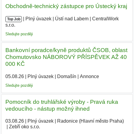
Obchodně-technický zástupce pro Ústecký kraj
|
|
Plný úvazek
|
Ústí nad Labem
|
CentralWork
Top Job
s.r.o.
|
Sledujte později
Bankovní poradce/kyně produktů ČSOB, oblast
Chomutovsko NÁBOROVÝ PŘÍSPĚVEK AŽ 40
000 KČ
05.08.26
|
Plný úvazek
|
Domašín
|
Annonce
Sledujte později
Pomocník do truhlářské výroby - Pravá ruka
vedoucího - nástup možný ihned
03.08.26
|
Plný úvazek
|
Radonice (Hlavní město Praha)
|
Zebří oko s.r.o.