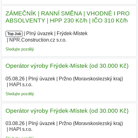
ZÁMEČNÍK | RANNÍ SMĚNA | VHODNÉ I PRO
ABSOLVENTY | HPP 230 Kč/h | IČO 310 Kč/h
|
|
Plný úvazek
|
Frýdek-Místek
|
Top Job
NPR.Construction.cz s.r.o.
|
Sledujte později
Operátor výroby Frýdek-Místek (od 30.000 Kč)
05.08.26
|
Plný úvazek
|
Pržno (Moravskoslezský kraj)
|
HAPI s.r.o.
Sledujte později
Operátor výroby Frýdek-Místek (od 30.000 Kč)
03.08.26
|
Plný úvazek
|
Pržno (Moravskoslezský kraj)
|
HAPI s.r.o.
|