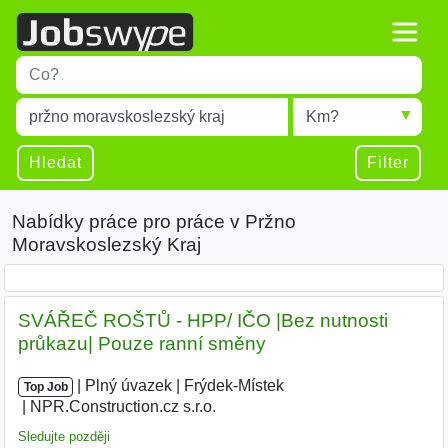
Title
Type 1 or more characters for results.
Místo
Radius
Type 1 or more characters for results.
Hledat
Filter
Nabídky práce pro práce v Pržno
Moravskoslezský Kraj
SVÁŘEČ ROŠTŮ - HPP/ IČO |Bez nutnosti
průkazu| Pouze ranní směny
|
|
Plný úvazek
|
Frýdek-Místek
|
Top Job
NPR.Construction.cz s.r.o.
|
Sledujte později