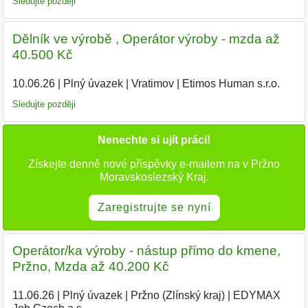
Sledujte později
Dělník ve výrobě , Operátor výroby - mzda až
40.500 Kč
10.06.26
|
Plný úvazek
|
Vratimov
|
Etimos Human s.r.o.
|
Sledujte později
Nenechte si ujít práci!
Získejte denně nové příspěvky e-mailem na v Pržno
Moravskoslezský Kraj.
Zaregistrujte se nyní
Operátor/ka výroby - nástup přímo do kmene,
Pržno, Mzda až 40.200 Kč
11.06.26
|
Plný úvazek
|
Pržno (Zlínský kraj)
|
EDYMAX