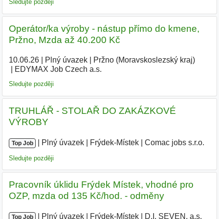
Sledujte později
Operátor/ka výroby - nástup přímo do kmene,
Pržno, Mzda až 40.200 Kč
10.06.26
|
Plný úvazek
|
Pržno (Moravskoslezský kraj)
|
EDYMAX Job Czech a.s.
Sledujte později
TRUHLÁŘ - STOLAŘ DO ZAKÁZKOVÉ
VÝROBY
|
|
Plný úvazek
|
Frýdek-Místek
|
Comac jobs s.r.o.
|
Top Job
Sledujte později
Pracovník úklidu Frýdek Místek, vhodné pro
OZP, mzda od 135 Kč/hod. - odměny
|
|
Plný úvazek
|
Frýdek-Místek
|
D.I. SEVEN, a.s.
|
Top Job