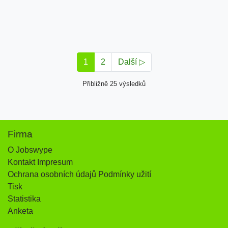
1
2
Další ▷
Přibližně 25 výsledků
Firma
O Jobswype
Kontakt Impresum
Ochrana osobních údajů Podmínky užití
Tisk
Statistika
Anketa