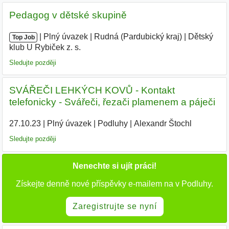
Pedagog v dětské skupině
|
|
Plný úvazek
|
Rudná (Pardubický kraj)
|
Dětský
Top Job
klub U Rybiček z. s.
Sledujte později
SVÁŘEČI LEHKÝCH KOVŮ - Kontakt
telefonicky - Svářeči, řezači plamenem a páječi
27.10.23
|
Plný úvazek
|
Podluhy
|
Alexandr Štochl
|
Sledujte později
Nenechte si ujít práci!
Získejte denně nové příspěvky e-mailem na v Podluhy.
Zaregistrujte se nyní