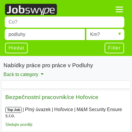
Title
Type 1 or more characters for results.
Místo
Radius
Type 1 or more characters for results.
Hledat
Filter
Nabídky práce pro práce v Podluhy
Back to category
Bezpečnostní pracovnik/ce Hořovice
|
|
Plný úvazek
|
Hořovice
|
M&M Security Ensure
Top Job
s.r.o.
|
Sledujte později