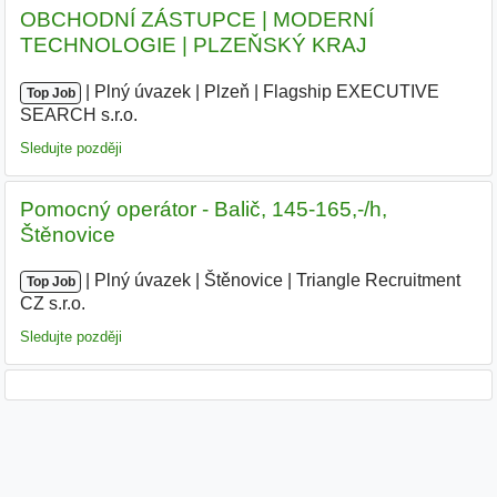
OBCHODNÍ ZÁSTUPCE | MODERNÍ
TECHNOLOGIE | PLZEŇSKÝ KRAJ
|
|
Plný úvazek
|
Plzeň
|
Flagship EXECUTIVE
Top Job
SEARCH s.r.o.
|
Sledujte později
Pomocný operátor - Balič, 145-165,-/h,
Štěnovice
|
|
Plný úvazek
|
Štěnovice
|
Triangle Recruitment
Top Job
CZ s.r.o.
|
Sledujte později