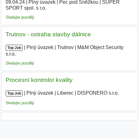
09.04.24
|
Plný úvazek
|
Pec pod Sněžkou
|
SUPER
SPORT spol. s r.o.
|
Sledujte později
Trutnov - ostraha stavby dálnice
|
|
Plný úvazek
|
Trutnov
|
M&M Object Security
Top Job
s.r.o.
Sledujte později
Procesní kontrolor kvality
|
|
Plný úvazek
|
Liberec
|
DISPONERO s.r.o.
Top Job
Sledujte později