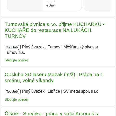
Turnovská pivnice s.r.o. přijme KUCHAŘKU -
KUCHAŘE do restaurace NA LUKÁCH,
TURNOV
|
|
Plný úvazek
|
Turnov
|
Měšťanský pivovar
Top Job
Turnov a.s.
|
Sledujte později
Obsluha 3D laseru Mazak (m/ž) | Práce na 1
směnu, volné víkendy
|
|
Plný úvazek
|
Libřice
|
SV metal spol. s r.o.
Top Job
Sledujte později
Číšník - Servírka - práce v srdci Krkonoš s