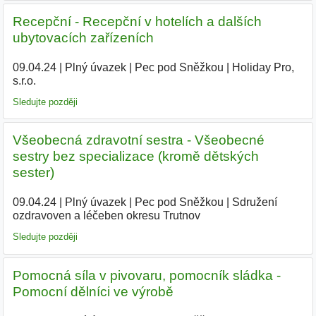
Recepční - Recepční v hotelích a dalších
ubytovacích zařízeních
09.04.24
|
Plný úvazek
|
Pec pod Sněžkou
|
Holiday Pro,
s.r.o.
|
Sledujte později
Všeobecná zdravotní sestra - Všeobecné
sestry bez specializace (kromě dětských
sester)
09.04.24
|
Plný úvazek
|
Pec pod Sněžkou
|
Sdružení
ozdravoven a léčeben okresu Trutnov
|
Sledujte později
Pomocná síla v pivovaru, pomocník sládka -
Pomocní dělníci ve výrobě