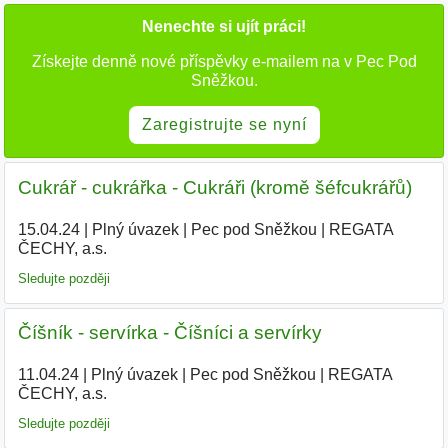
Nenechte si ujít práci!
Získejte denně nové příspěvky e-mailem na v Pec Pod
Sněžkou.
Zaregistrujte se nyní
Cukrář - cukrářka - Cukráři (kromě šéfcukrářů)
15.04.24
|
Plný úvazek
|
Pec pod Sněžkou
|
REGATA
ČECHY, a.s.
|
Sledujte později
Číšník - servírka - Číšníci a servírky
11.04.24
|
Plný úvazek
|
Pec pod Sněžkou
|
REGATA
ČECHY, a.s.
|
Sledujte později