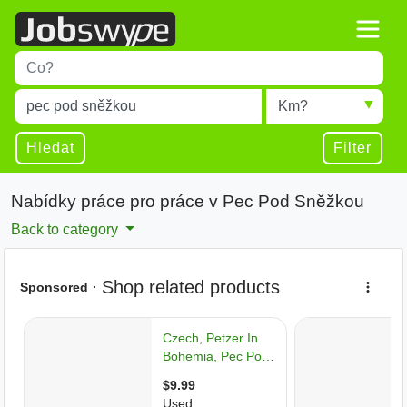
Title
Type 1 or more characters for results.
Místo
Radius
Type 1 or more characters for results.
Hledat
Filter
Nabídky práce pro práce v Pec Pod Sněžkou
Back to category