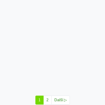
1
2
Další ▷