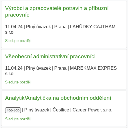
Výrobci a zpracovatelé potravin a příbuzní
pracovníci
11.04.24
|
Plný úvazek
|
Praha
|
LAHŮDKY CAJTHAML
s.r.o.
|
Sledujte později
Všeobecní administrativní pracovníci
11.04.24
|
Plný úvazek
|
Praha
|
MAREKMAX EXPRES
s.r.o.
|
Sledujte později
Analytik/Analytička na obchodním oddělení
|
|
Plný úvazek
|
Čestlice
|
Career Power, s.r.o.
|
Top Job
Sledujte později