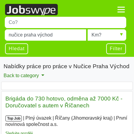
Title
Type 1 or more characters for results.
Místo
Radius
Type 1 or more characters for results.
Hledat
Filter
Nabídky práce pro práce v Nučice Praha Východ
Back to category
Brigáda do 730 hotovo, odměna až 7000 Kč -
Doručovatel s autem v Říčanech
|
|
Plný úvazek
|
Říčany (Jihomoravský kraj)
|
První
Top Job
novinová společnost a.s.
|
Sledujte později