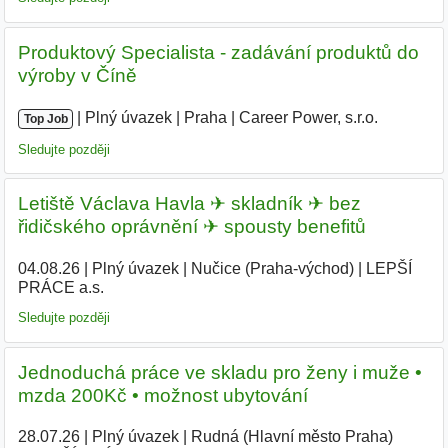
Produktový Specialista - zadávání produktů do
výroby v Číně
|
|
Plný úvazek
|
Praha
|
Career Power, s.r.o.
|
Top Job
Sledujte později
Letiště Václava Havla ✈ skladník ✈ bez
řidičského oprávnění ✈ spousty benefitů
04.08.26
|
Plný úvazek
|
Nučice (Praha-východ)
|
LEPŠÍ
PRÁCE a.s.
|
Sledujte později
Jednoduchá práce ve skladu pro ženy i muže •
mzda 200Kč • možnost ubytování
28.07.26
|
Plný úvazek
|
Rudná (Hlavní město Praha)
|