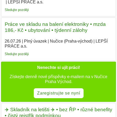
LEPŠÍ PRÁCE a.s.
|
Sledujte později
Práce ve skladu na balení elektroniky • mzda
186,- Kč • ubytování • týdenní zálohy
26.07.26
|
Plný úvazek
|
Nučice (Praha-východ)
|
LEPŠÍ
PRÁCE a.s.
|
Sledujte později
Nenechte si ujít práci!
Získejte denně nové příspěvky e-mailem na v Nučice
Praha Východ.
Zaregistrujte se nyní
✈️ Skladník na letišti ✈️ • bez ŘP • různé benefity
• čistý rejstřík podmínkou