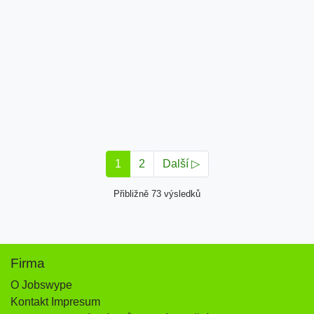
1
2
Další ▷
Přibližně 73 výsledků
Firma
O Jobswype
Kontakt Impresum