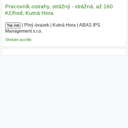
Pracovník ostrahy, strážný - strážná, až 160
Kč/hod, Kutná Hora
|
|
Plný úvazek
|
Kutná Hora
|
ABAS IPS
Top Job
Management s.r.o.
|
Sledujte později