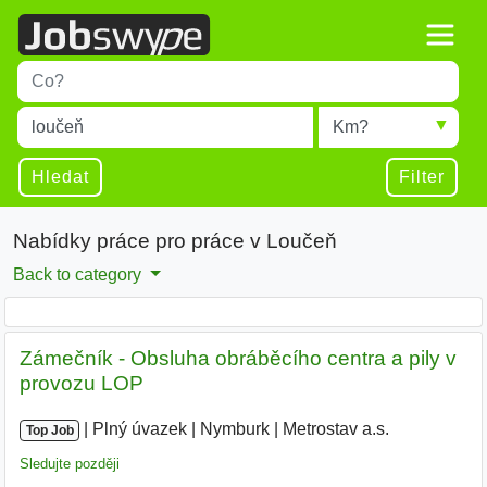
Title
Type 1 or more characters for results.
Místo
Radius
Type 1 or more characters for results.
Hledat
Filter
Nabídky práce pro práce v Loučeň
Back to category
Zámečník - Obsluha obráběcího centra a pily v
provozu LOP
|
|
Plný úvazek
|
Nymburk
|
Metrostav a.s.
Top Job
Sledujte později