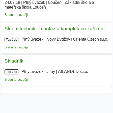
24.09.19
|
Plný úvazek
|
Loučeň
|
Základní škola a
mateřská škola Loučeň
|
Sledujte později
Strojní technik - montáž a kompletace zařízení
|
|
Plný úvazek
|
Nový Bydžov
|
Orienta Czech s.r.o.
|
Top Job
Sledujte později
Skladník
|
|
Plný úvazek
|
Jirny
|
AILANDED s.r.o.
|
Top Job
Sledujte později