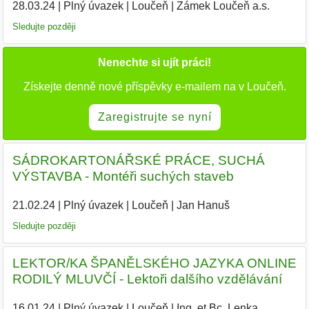
28.03.24
|
Plný úvazek
|
Loučeň
|
Zámek Loučeň a.s.
|
Sledujte později
Nenechte si ujít práci!
Získejte denně nové příspěvky e-mailem na v Loučeň.
Zaregistrujte se nyní
SÁDROKARTONÁŘSKÉ PRÁCE, SUCHÁ
VÝSTAVBA - Montéři suchých staveb
21.02.24
|
Plný úvazek
|
Loučeň
|
Jan Hanuš
|
Sledujte později
LEKTOR/KA ŠPANĚLSKÉHO JAZYKA ONLINE
RODILÝ MLUVČÍ - Lektoři dalšího vzdělávání
16.01.24
|
Plný úvazek
|
Loučeň
|
Ing. et Bc. Lenka