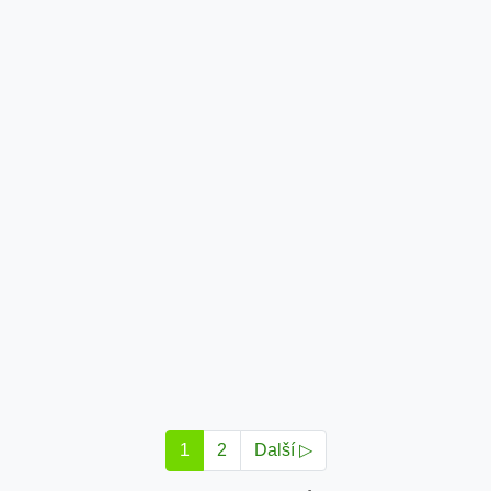
1
2
Další ▷