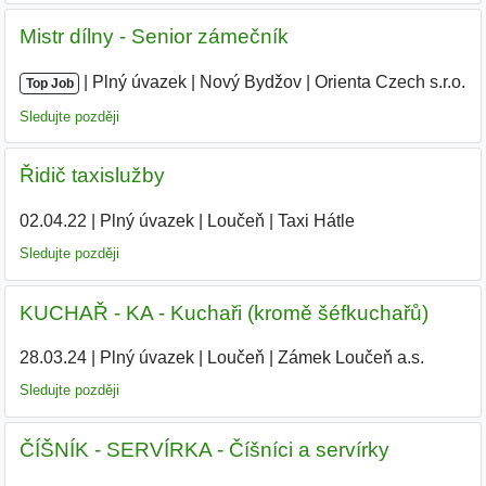
Mistr dílny - Senior zámečník
|
|
Plný úvazek
|
Nový Bydžov
|
Orienta Czech s.r.o.
|
Top Job
Sledujte později
Řidič taxislužby
02.04.22
|
Plný úvazek
|
Loučeň
|
Taxi Hátle
Sledujte později
KUCHAŘ - KA - Kuchaři (kromě šéfkuchařů)
28.03.24
|
Plný úvazek
|
Loučeň
|
Zámek Loučeň a.s.
|
Sledujte později
ČÍŠNÍK - SERVÍRKA - Číšníci a servírky