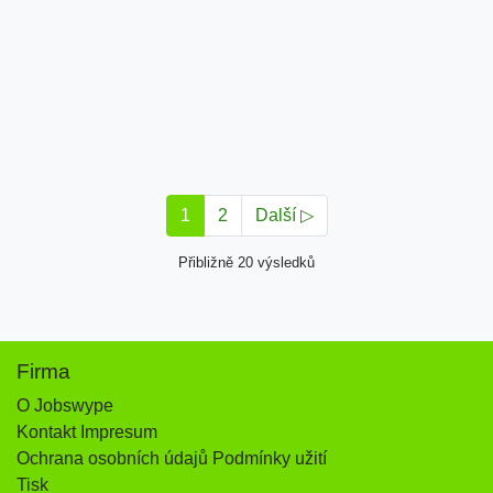
1
2
Další ▷
Přibližně 20 výsledků
Firma
O Jobswype
Kontakt Impresum
Ochrana osobních údajů Podmínky užití
Tisk