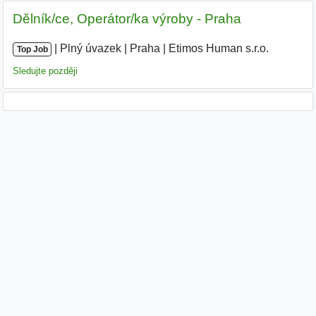
Dělník/ce, Operátor/ka výroby - Praha
|
|
Plný úvazek
|
Praha
|
Etimos Human s.r.o.
|
Top Job
Sledujte později