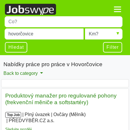
Title
Type 1 or more characters for results.
Místo
Radius
Type 1 or more characters for results.
Hledat
Filter
Nabídky práce pro práce v Hovorčovice
Back to category
Produktový manažer pro regulované pohony
(frekvenční měniče a softstartéry)
|
|
Plný úvazek
|
Ovčáry (Mělník)
|
Top Job
PŘEDVÝBĚR.CZ a.s.
Sledujte později