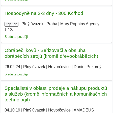
Hospodyně na 2-3 dny - 300 Kč/hod
|
|
Plný úvazek
|
Praha
|
Mary Poppins Agency
Top Job
s.r.o.
|
Sledujte později
Obráběči kovů - Seřizovači a obsluha
obráběcích strojů (kromě dřevoobráběcích)
26.02.24
|
Plný úvazek
|
Hovorčovice
|
Daniel Pokorný
|
Sledujte později
Specialisté v oblasti prodeje a nákupu produktů
a služeb (kromě informačních a komunikačních
technologií)
04.10.19
|
Plný úvazek
|
Hovorčovice
|
AMADEUS