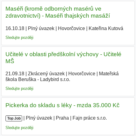
Maséři (kromě odborných masérů ve
zdravotnictví) - Maséři thajských masáží
16.10.18
|
Plný úvazek
|
Hovorčovice
|
Kateřina Kutová
|
Sledujte později
Učitelé v oblasti předškolní výchovy - Učitelé
MŠ
21.09.18
|
Zkrácený úvazek
|
Hovorčovice
|
Mateřská
škola Beruška - Ladybird s.r.o.
|
Sledujte později
Pickerka do skladu s léky - mzda 35.000 Kč
|
|
Plný úvazek
|
Praha
|
Fajn práce s.r.o.
|
Top Job
Sledujte později