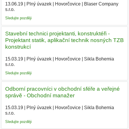
13.06.19
|
Plný úvazek
|
Hovorčovice
|
Blaser Company
s.r.o.
|
Sledujte později
Stavební technici projektanti, konstruktéři -
Projektant statik, aplikační technik nosných TZB
konstrukcí
15.03.19
|
Plný úvazek
|
Hovorčovice
|
Sikla Bohemia
s.r.o.
|
Sledujte později
Odborní pracovníci v obchodní sféře a veřejné
správě - Obchodní manažer
15.03.19
|
Plný úvazek
|
Hovorčovice
|
Sikla Bohemia
s.r.o.
|
Sledujte později