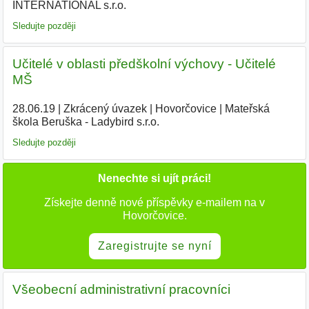
INTERNATIONAL s.r.o.
|
Sledujte později
Učitelé v oblasti předškolní výchovy - Učitelé
MŠ
28.06.19
|
Zkrácený úvazek
|
Hovorčovice
|
Mateřská
škola Beruška - Ladybird s.r.o.
|
Sledujte později
Nenechte si ujít práci!
Získejte denně nové příspěvky e-mailem na v
Hovorčovice.
Zaregistrujte se nyní
Všeobecní administrativní pracovníci