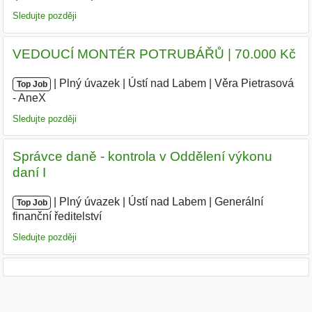
Sledujte později
VEDOUCÍ MONTÉR POTRUBÁŘŮ | 70.000 Kč
|
|
Plný úvazek
|
Ústí nad Labem
|
Věra Pietrasová
Top Job
- AneX
|
Sledujte později
Správce daně - kontrola v Oddělení výkonu
daní I
|
|
Plný úvazek
|
Ústí nad Labem
|
Generální
Top Job
finanční ředitelství
|
Sledujte později