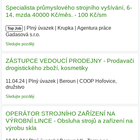
Specialista průmyslového strojního vyšívání, 6-
14, mzda 40000 Kč/měs. - 100 Kč/sm
|
|
Plný úvazek
|
Krupka
|
Agentura práce
Top Job
Gadasová s.r.o.
|
Sledujte později
ZÁSTUPCE VEDOUCÍ PRODEJNY - Prodavači
drogistického zboží, kosmetiky
11.04.24
|
Plný úvazek
|
Beroun
|
COOP Hořovice,
družstvo
|
Sledujte později
OPERÁTOR STROJNÍHO ZAŘÍZENÍ NA
VÝROBNÍ LINCE - Obsluha strojů a zařízení na
výrobu skla