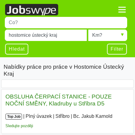
Title
Type 1 or more characters for results.
Místo
Radius
Type 1 or more characters for results.
Hledat
Filter
Nabídky práce pro práce v Hostomice Ústecký
Kraj
OBSLUHA ČERPACÍ STANICE - POUZE
NOČNÍ SMĚNY, Kladruby u Stříbra D5
|
|
Plný úvazek
|
Stříbro
|
Bc. Jakub Karnold
|
Top Job
Sledujte později