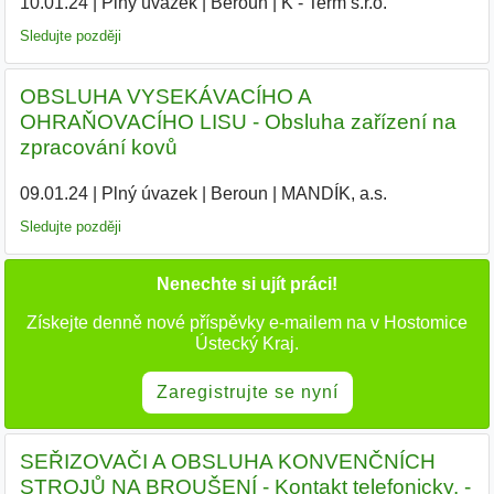
10.01.24
|
Plný úvazek
|
Beroun
|
K - Term s.r.o.
|
Sledujte později
OBSLUHA VYSEKÁVACÍHO A
OHRAŇOVACÍHO LISU - Obsluha zařízení na
zpracování kovů
09.01.24
|
Plný úvazek
|
Beroun
|
MANDÍK, a.s.
|
Sledujte později
Nenechte si ujít práci!
Získejte denně nové příspěvky e-mailem na v Hostomice
Ústecký Kraj.
Zaregistrujte se nyní
SEŘIZOVAČI A OBSLUHA KONVENČNÍCH
STROJŮ NA BROUŠENÍ - Kontakt telefonicky. -