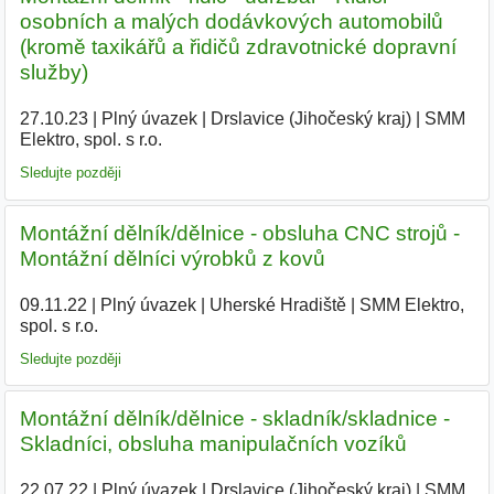
osobních a malých dodávkových automobilů
(kromě taxikářů a řidičů zdravotnické dopravní
služby)
27.10.23
|
Plný úvazek
|
Drslavice (Jihočeský kraj)
|
SMM
Elektro, spol. s r.o.
|
Sledujte později
Montážní dělník/dělnice - obsluha CNC strojů -
Montážní dělníci výrobků z kovů
09.11.22
|
Plný úvazek
|
Uherské Hradiště
|
SMM Elektro,
spol. s r.o.
|
Sledujte později
Montážní dělník/dělnice - skladník/skladnice -
Skladníci, obsluha manipulačních vozíků
22.07.22
|
Plný úvazek
|
Drslavice (Jihočeský kraj)
|
SMM