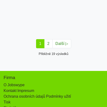
1
2
Další ▷
Přibližně 19 výsledků
Firma
O Jobswype
Kontakt Impresum
Ochrana osobních údajů Podmínky užití
Tisk