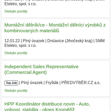
Elektro, spol. s r.o.
|
Sledujte později
Montážní dělník/ce - Montážní dělníci výrobků z
kombinovaných materiálů
12.01.22
|
Plný úvazek
|
Drslavice (Jihočeský kraj)
|
SMM
Elektro, spol. s r.o.
|
Sledujte později
Independent Sales Representative
(Commercial Agent)
|
|
Plný úvazek
|
Fryšták
|
PŘEDVÝBĚR.CZ a.s.
Top Job
Sledujte později
HPP Koordinátor distribuce novin - Auto,
volnost, stabilita - okres Kroměříž