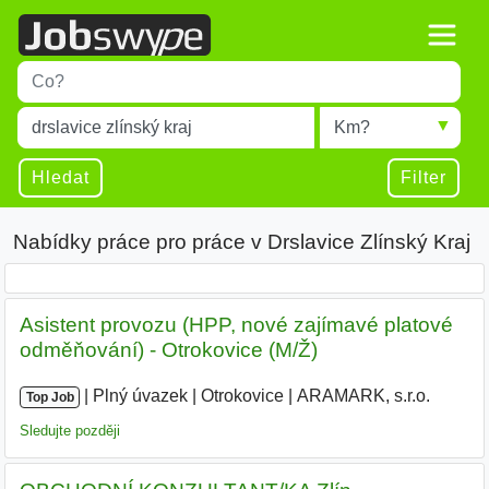
Title
Type 1 or more characters for results.
Místo
Radius
Type 1 or more characters for results.
Hledat
Filter
Nabídky práce pro práce v Drslavice Zlínský Kraj
Asistent provozu (HPP, nové zajímavé platové
odměňování) - Otrokovice (M/Ž)
|
|
Plný úvazek
|
Otrokovice
|
ARAMARK, s.r.o.
Top Job
Sledujte později