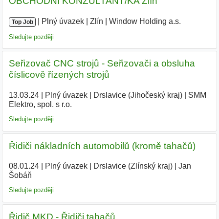
OBCHODNÍ KONZULTANT/KA Zlín
|
|
Plný úvazek
|
Zlín
|
Window Holding a.s.
Top Job
Sledujte později
Seřizovač CNC strojů - Seřizovači a obsluha
číslicově řízených strojů
13.03.24
|
Plný úvazek
|
Drslavice (Jihočeský kraj)
|
SMM
Elektro, spol. s r.o.
|
Sledujte později
Řidiči nákladních automobilů (kromě tahačů)
08.01.24
|
Plný úvazek
|
Drslavice (Zlínský kraj)
|
Jan
Šobáň
|
Sledujte později
Řidič MKD - Řidiči tahačů