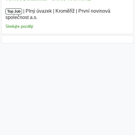
|
|
Plný úvazek
|
Kroměříž
|
První novinová
Top Job
společnost a.s.
|
Sledujte později