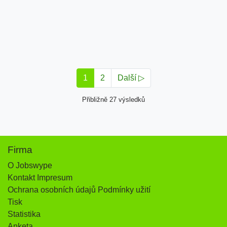
1
2
Další ▷
Přibližně 27 výsledků
Firma
O Jobswype
Kontakt Impresum
Ochrana osobních údajů Podmínky užití
Tisk
Statistika
Anketa