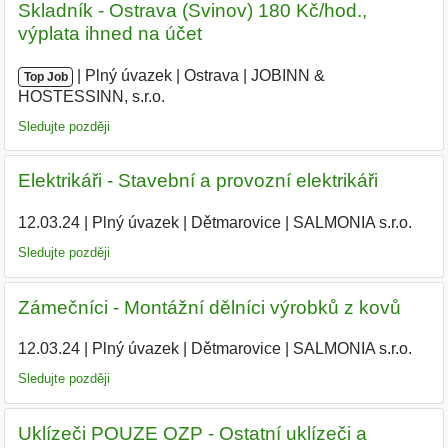
Skladník - Ostrava (Svinov) 180 Kč/hod.,
výplata ihned na účet
|
|
Plný úvazek
|
Ostrava
|
JOBINN &
Top Job
HOSTESSINN, s.r.o.
|
Sledujte později
Elektrikáři - Stavební a provozní elektrikáři
12.03.24
|
Plný úvazek
|
Dětmarovice
|
SALMONIA s.r.o.
|
Sledujte později
Zámečníci - Montážní dělníci výrobků z kovů
12.03.24
|
Plný úvazek
|
Dětmarovice
|
SALMONIA s.r.o.
|
Sledujte později
Uklízeči POUZE OZP - Ostatní uklízeči a