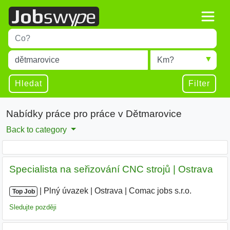
Title
Type 1 or more characters for results.
Místo
Radius
Type 1 or more characters for results.
Hledat
Filter
Nabídky práce pro práce v Dětmarovice
Back to category
Specialista na seřizování CNC strojů | Ostrava
|
|
Plný úvazek
|
Ostrava
|
Comac jobs s.r.o.
|
Top Job
Sledujte později