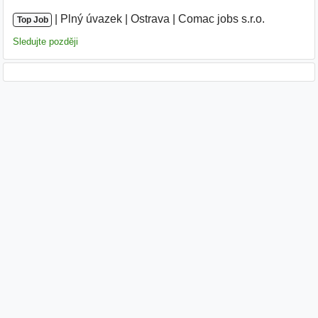
|
|
Plný úvazek
|
Ostrava
|
Comac jobs s.r.o.
|
Top Job
Sledujte později