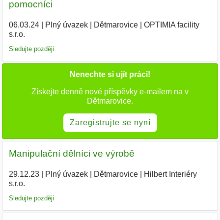
pomocníci
06.03.24
|
Plný úvazek
|
Dětmarovice
|
OPTIMIA facility
s.r.o.
|
Sledujte později
Nenechte si ujít práci!
Získejte denně nové příspěvky e-mailem na v
Dětmarovice.
Zaregistrujte se nyní
Manipulační dělníci ve výrobě
29.12.23
|
Plný úvazek
|
Dětmarovice
|
Hilbert Interiéry
s.r.o.
|
Sledujte později