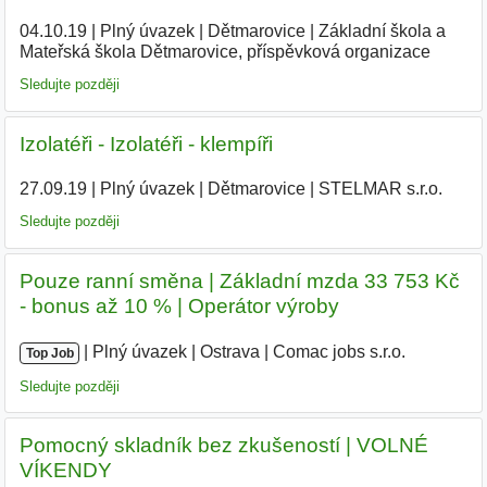
04.10.19
|
Plný úvazek
|
Dětmarovice
|
Základní škola a
Mateřská škola Dětmarovice, příspěvková organizace
|
Sledujte později
Izolatéři - Izolatéři - klempíři
27.09.19
|
Plný úvazek
|
Dětmarovice
|
STELMAR s.r.o.
|
Sledujte později
Pouze ranní směna | Základní mzda 33 753 Kč
- bonus až 10 % | Operátor výroby
|
|
Plný úvazek
|
Ostrava
|
Comac jobs s.r.o.
|
Top Job
Sledujte později
Pomocný skladník bez zkušeností | VOLNÉ
VÍKENDY