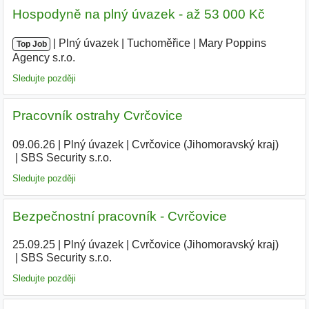
Hospodyně na plný úvazek - až 53 000 Kč
|
|
Plný úvazek
|
Tuchoměřice
|
Mary Poppins
Top Job
Agency s.r.o.
|
Sledujte později
Pracovník ostrahy Cvrčovice
09.06.26
|
Plný úvazek
|
Cvrčovice (Jihomoravský kraj)
|
SBS Security s.r.o.
Sledujte později
Bezpečnostní pracovník - Cvrčovice
25.09.25
|
Plný úvazek
|
Cvrčovice (Jihomoravský kraj)
|
SBS Security s.r.o.
Sledujte později