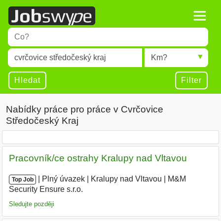
Title
Type 1 or more characters for results.
Místo
Radius
Type 1 or more characters for results.
Hledat
Filter
Nabídky práce pro práce v Cvrčovice
Středočeský Kraj
Pracovník/ce ostrahy Kralupy nad Vltavou
|
|
Plný úvazek
|
Kralupy nad Vltavou
|
M&M
Top Job
Security Ensure s.r.o.
|
Sledujte později