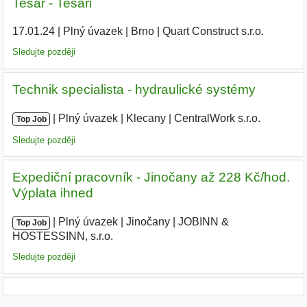
Tesař - Tesaři
17.01.24
|
Plný úvazek
|
Brno
|
Quart Construct s.r.o.
|
Sledujte později
Technik specialista - hydraulické systémy
|
|
Plný úvazek
|
Klecany
|
CentralWork s.r.o.
Top Job
Sledujte později
Expediční pracovník - Jinočany až 228 Kč/hod.
Výplata ihned
|
|
Plný úvazek
|
Jinočany
|
JOBINN &
Top Job
HOSTESSINN, s.r.o.
|
Sledujte později