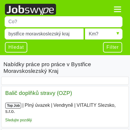
Title
Type 1 or more characters for results.
Místo
Radius
Type 1 or more characters for results.
Hledat
Filter
Nabídky práce pro práce v Bystřice
Moravskoslezský Kraj
Balič doplňků stravy (OZP)
|
|
Plný úvazek
|
Vendryně
|
VITALITY Slezsko,
Top Job
s.r.o.
|
Sledujte později