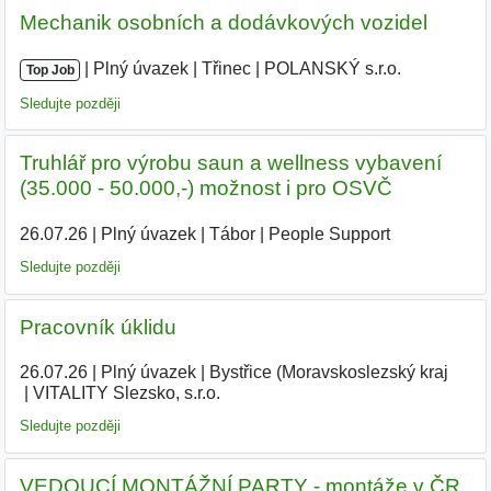
Mechanik osobních a dodávkových vozidel
|
|
Plný úvazek
|
Třinec
|
POLANSKÝ s.r.o.
|
Top Job
Sledujte později
Truhlář pro výrobu saun a wellness vybavení
(35.000 - 50.000,-) možnost i pro OSVČ
26.07.26
|
Plný úvazek
|
Tábor
|
People Support
|
Sledujte později
Pracovník úklidu
26.07.26
|
Plný úvazek
|
Bystřice (Moravskoslezský kraj
|
VITALITY Slezsko, s.r.o.
|
Sledujte později
VEDOUCÍ MONTÁŽNÍ PARTY - montáže v ČR