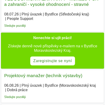
a zahraničí - vysoké ohodnocení - stravné
08.07.26
|
Plný úvazek
|
Bystřice (Středočeský kraj)
|
People Support
Sledujte později
Nenechte si ujít práci!
Získejte denně nové příspěvky e-mailem na v Bystřice
Moravskoslezský Kraj.
Zaregistrujte se nyní
Projektový manažer (technik výstavby)
06.08.26
|
Plný úvazek
|
Bystřice (Moravskoslezský kraj
|
Dobrá práce
Sledujte později