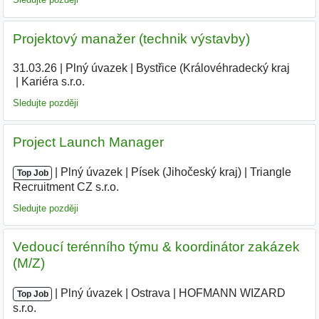
Projektový manažer (technik výstavby)
31.03.26
|
Plný úvazek
|
Bystřice (Královéhradecký kraj
|
Kariéra s.r.o.
Sledujte později
Project Launch Manager
|
|
Plný úvazek
|
Písek (Jihočeský kraj)
|
Triangle
Top Job
Recruitment CZ s.r.o.
|
Sledujte později
Vedoucí terénního týmu & koordinátor zakázek
(M/Z)
|
|
Plný úvazek
|
Ostrava
|
HOFMANN WIZARD
Top Job
s.r.o.