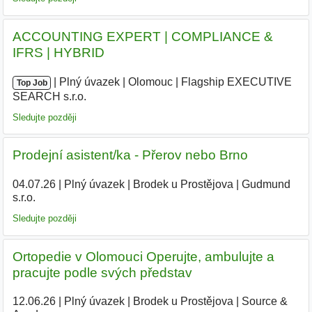
ACCOUNTING EXPERT | COMPLIANCE &
IFRS | HYBRID
|
|
Plný úvazek
|
Olomouc
|
Flagship EXECUTIVE
Top Job
SEARCH s.r.o.
|
Sledujte později
Prodejní asistent/ka - Přerov nebo Brno
04.07.26
|
Plný úvazek
|
Brodek u Prostějova
|
Gudmund
s.r.o.
|
Sledujte později
Ortopedie v Olomouci Operujte, ambulujte a
pracujte podle svých představ
12.06.26
|
Plný úvazek
|
Brodek u Prostějova
|
Source &