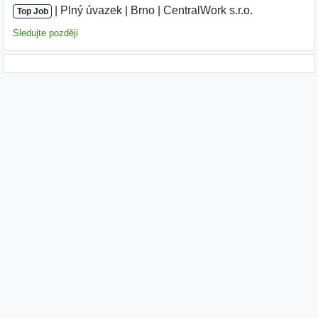
|
|
Plný úvazek
|
Brno
|
CentralWork s.r.o.
|
Top Job
Sledujte později