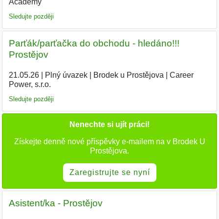
Academy
|
Sledujte později
Parťák/parťačka do obchodu - hledáno!!!
Prostějov
21.05.26
|
Plný úvazek
|
Brodek u Prostějova
|
Career
Power, s.r.o.
|
Sledujte později
Nenechte si ujít práci!
Získejte denně nové příspěvky e-mailem na v Brodek U
Prostějova.
Zaregistrujte se nyní
Asistent/ka - Prostějov