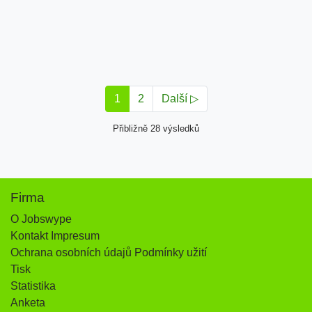
1
2
Další ▷
Přibližně 28 výsledků
Firma
O Jobswype
Kontakt Impresum
Ochrana osobních údajů Podmínky užití
Tisk
Statistika
Anketa