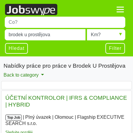
Title
Type 1 or more characters for results.
Místo
Radius
Type 1 or more characters for results.
Hledat
Filter
Nabídky práce pro práce v Brodek U Prostějova
Back to category
ÚČETNÍ KONTROLOR | IFRS & COMPLIANCE
| HYBRID
|
|
Plný úvazek
|
Olomouc
|
Flagship EXECUTIVE
Top Job
SEARCH s.r.o.
|
Sledujte později