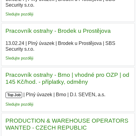
Security s.r.o.
Sledujte později
Pracovník ostrahy - Brodek u Prostějova
13.02.24
|
Plný úvazek
|
Brodek u Prostějova
|
SBS
Security s.r.o.
Sledujte později
Pracovník ostrahy - Brno | vhodné pro OZP | od
145 Kč/hod. - příplatky, odměny
|
|
Plný úvazek
|
Brno
|
D.I. SEVEN, a.s.
|
Top Job
Sledujte později
PRODUCTION & WAREHOUSE OPERATORS
WANTED - CZECH REPUBLIC