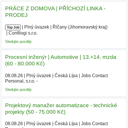
PRÁCE Z DOMOVA | PŘÍCHOZÍ LINKA -
PRODEJ
|
|
Plný úvazek
|
Říčany (Jihomoravský kraj)
|
Top Job
Confilogi s.r.o.
Sledujte později
Procesní inženýr | Automotive | 13.+14. mzda
(60 - 80.000 Kč)
08.08.26
|
Plný úvazek
|
Česká Lípa
|
Jobs Contact
Personal, s.r.o. -
Sledujte později
Projektový manažer automatizace - technické
projekty (50 - 75.000 Kč)
08.08.26
|
Plný úvazek
|
Česká Lípa
|
Jobs Contact