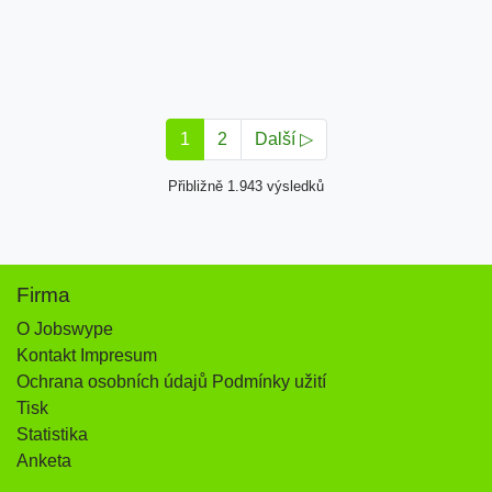
1
2
Další ▷
Přibližně 1.943 výsledků
Firma
O Jobswype
Kontakt Impresum
Ochrana osobních údajů Podmínky užití
Tisk
Statistika
Anketa