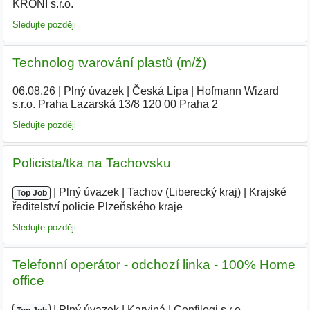
KRONI s.r.o.
|
Sledujte později
Technolog tvarování plastů (m/ž)
06.08.26
|
Plný úvazek
|
Česká Lípa
|
Hofmann Wizard
s.r.o. Praha Lazarská 13/8 120 00 Praha 2
Sledujte později
Policista/tka na Tachovsku
|
|
Plný úvazek
|
Tachov (Liberecký kraj)
|
Krajské
Top Job
ředitelství policie Plzeňského kraje
|
Sledujte později
Telefonní operátor - odchozí linka - 100% Home
office
|
|
Plný úvazek
|
Karviná
|
Confilogi s.r.o.
|