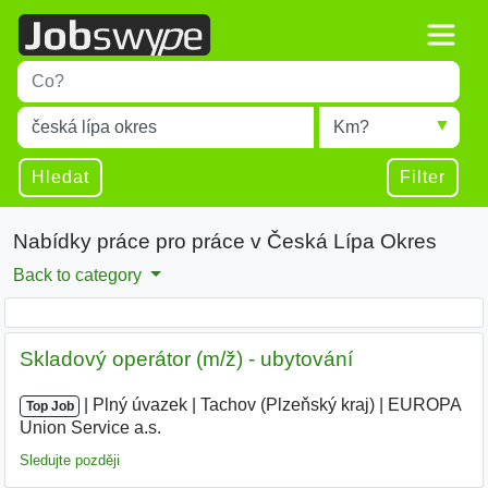
Title
Type 1 or more characters for results.
Místo
Radius
Type 1 or more characters for results.
Hledat
Filter
Nabídky práce pro práce v Česká Lípa Okres
Back to category
Skladový operátor (m/ž) - ubytování
|
|
Plný úvazek
|
Tachov (Plzeňský kraj)
|
EUROPA
Top Job
Union Service a.s.
|
Sledujte později