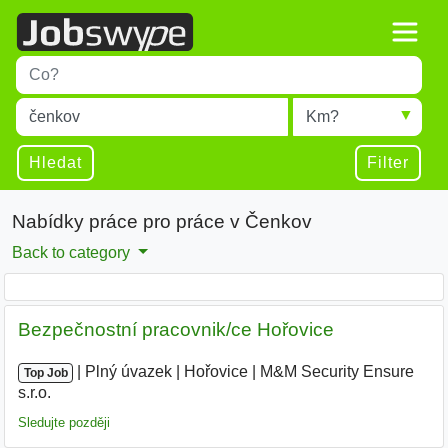
Title
Type 1 or more characters for results.
Místo
Radius
Type 1 or more characters for results.
Hledat
Filter
Nabídky práce pro práce v Čenkov
Back to category
Bezpečnostní pracovnik/ce Hořovice
|
|
Plný úvazek
|
Hořovice
|
M&M Security Ensure
Top Job
s.r.o.
|
Sledujte později