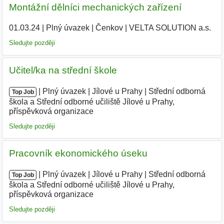
Montážní dělníci mechanických zařízení
01.03.24
|
Plný úvazek
|
Čenkov
|
VELTA SOLUTION a.s.
|
Sledujte později
Učitel/ka na střední škole
|
|
Plný úvazek
|
Jílové u Prahy
|
Střední odborná
Top Job
škola a Střední odborné učiliště Jílové u Prahy,
příspěvková organizace
|
Sledujte později
Pracovník ekonomického úseku
|
|
Plný úvazek
|
Jílové u Prahy
|
Střední odborná
Top Job
škola a Střední odborné učiliště Jílové u Prahy,
příspěvková organizace
|
Sledujte později