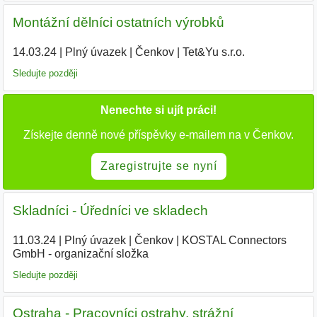
Montážní dělníci ostatních výrobků
14.03.24
|
Plný úvazek
|
Čenkov
|
Tet&Yu s.r.o.
|
Sledujte později
Nenechte si ujít práci!
Získejte denně nové příspěvky e-mailem na v Čenkov.
Zaregistrujte se nyní
Skladníci - Úředníci ve skladech
11.03.24
|
Plný úvazek
|
Čenkov
|
KOSTAL Connectors
GmbH - organizační složka
|
Sledujte později
Ostraha - Pracovníci ostrahy, strážní