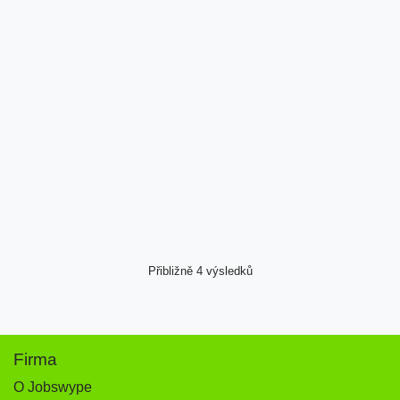
Přibližně 4 výsledků
Firma
O Jobswype