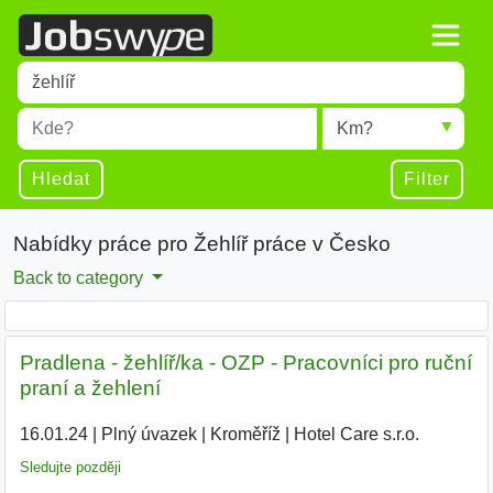
Title
Type 1 or more characters for results.
Místo
Radius
Type 1 or more characters for results.
Hledat
Filter
Nabídky práce pro Žehlíř práce v Česko
Back to category
Pradlena - žehlíř/ka - OZP - Pracovníci pro ruční
praní a žehlení
16.01.24
|
Plný úvazek
|
Kroměříž
|
Hotel Care s.r.o.
|
Sledujte později