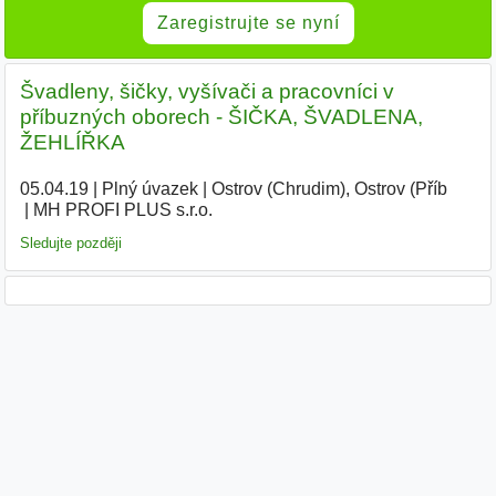
Zaregistrujte se nyní
Švadleny, šičky, vyšívači a pracovníci v
příbuzných oborech - ŠIČKA, ŠVADLENA,
ŽEHLÍŘKA
05.04.19
|
Plný úvazek
|
Ostrov (Chrudim), Ostrov (Příb
|
MH PROFI PLUS s.r.o.
|
Sledujte později