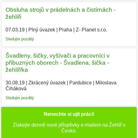
Obsluha strojů v prádelnách a čistírnách -
žehlíři
07.03.19
|
Plný úvazek
|
Praha
|
Z- Planet s.r.o.
|
Sledujte později
Švadleny, šičky, vyšívači a pracovníci v
příbuzných oborech - Švadlena, šička -
žehlíř/ka
30.08.19
|
Zkrácený úvazek
|
Pardubice
|
Miloslava
Čiháková
|
Sledujte později
Nenechte si ujít práci!
Získejte denně nové příspěvky e-mailem na Žehlíř v
Česko.