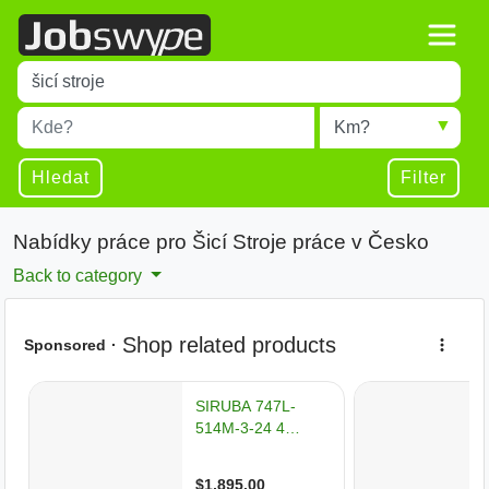
Title
Type 1 or more characters for results.
Místo
Radius
Type 1 or more characters for results.
Hledat
Filter
Nabídky práce pro Šicí Stroje práce v Česko
Back to category