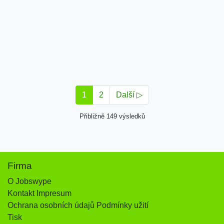
1
2
Další ▷
Přibližně 149 výsledků
Firma
O Jobswype
Kontakt Impresum
Ochrana osobních údajů Podmínky užití
Tisk