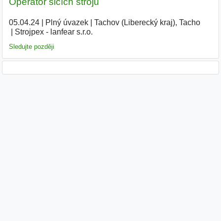
Operátor šicích strojů
05.04.24
|
Plný úvazek
|
Tachov (Liberecký kraj), Tacho
|
Strojpex - lanfear s.r.o.
|
Sledujte později