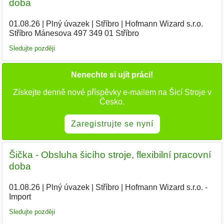
doba
01.08.26
|
Plný úvazek
|
Stříbro
|
Hofmann Wizard s.r.o.
Stříbro Mánesova 497 349 01 Stříbro
|
Sledujte později
Nenechte si ujít práci!
Získejte denně nové příspěvky e-mailem na Šicí Stroje v
Česko.
Zaregistrujte se nyní
Šička - Obsluha šicího stroje, flexibilní pracovní
doba
01.08.26
|
Plný úvazek
|
Stříbro
|
Hofmann Wizard s.r.o. -
Import
Sledujte později