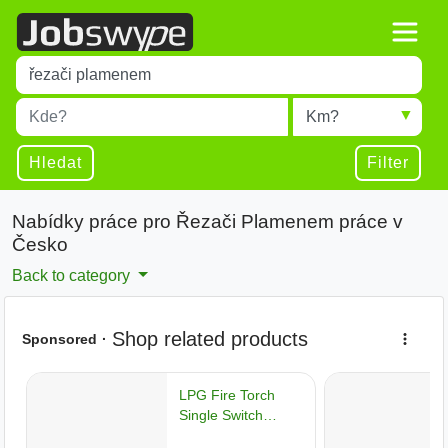
Title
Type 1 or more characters for results.
Místo
Radius
Type 1 or more characters for results.
Hledat
Filter
Nabídky práce pro Řezači Plamenem práce v
Česko
Back to category