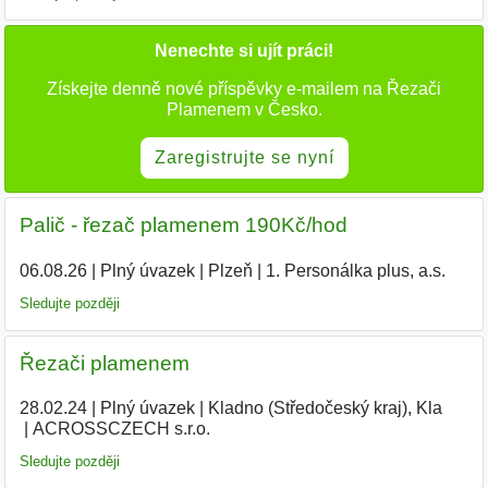
Nenechte si ujít práci!
Získejte denně nové příspěvky e-mailem na Řezači
Plamenem v Česko.
Zaregistrujte se nyní
Palič - řezač plamenem 190Kč/hod
06.08.26
|
Plný úvazek
|
Plzeň
|
1. Personálka plus, a.s.
Sledujte později
Řezači plamenem
28.02.24
|
Plný úvazek
|
Kladno (Středočeský kraj), Kla
|
ACROSSCZECH s.r.o.
|
Sledujte později