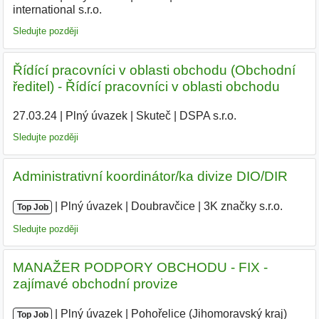
international s.r.o.
|
Sledujte později
Řídící pracovníci v oblasti obchodu (Obchodní
ředitel) - Řídící pracovníci v oblasti obchodu
27.03.24
|
Plný úvazek
|
Skuteč
|
DSPA s.r.o.
|
Sledujte později
Administrativní koordinátor/ka divize DIO/DIR
|
|
Plný úvazek
|
Doubravčice
|
3K značky s.r.o.
|
Top Job
Sledujte později
MANAŽER PODPORY OBCHODU - FIX -
zajímavé obchodní provize
|
|
Plný úvazek
|
Pohořelice (Jihomoravský kraj)
|
Top Job