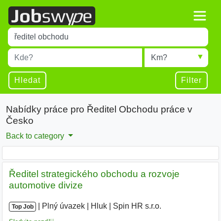
Title
Type 1 or more characters for results.
Místo
Radius
Type 1 or more characters for results.
Hledat
Filter
Nabídky práce pro Ředitel Obchodu práce v
Česko
Back to category
Ředitel strategického obchodu a rozvoje
automotive divize
|
|
Plný úvazek
|
Hluk
|
Spin HR s.r.o.
Top Job