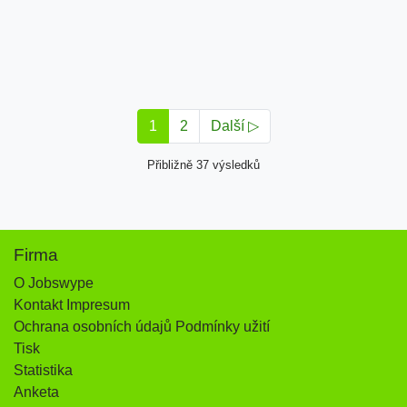
1
2
Další ▷
Přibližně 37 výsledků
Firma
O Jobswype
Kontakt Impresum
Ochrana osobních údajů Podmínky užití
Tisk
Statistika
Anketa