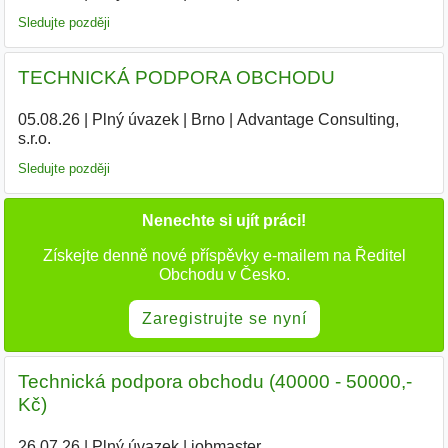
Sledujte později
TECHNICKÁ PODPORA OBCHODU
05.08.26
|
Plný úvazek
|
Brno
|
Advantage Consulting,
s.r.o.
|
Sledujte později
Nenechte si ujít práci!
Získejte denně nové příspěvky e-mailem na Ředitel
Obchodu v Česko.
Zaregistrujte se nyní
Technická podpora obchodu (40000 - 50000,-
Kč)
26.07.26
|
Plný úvazek
|
jobmaster