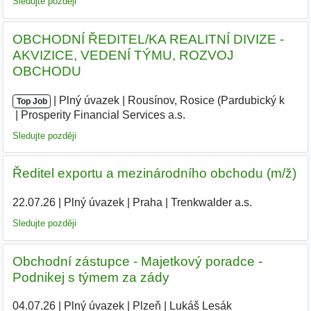
Sledujte později
OBCHODNÍ ŘEDITEL/KA REALITNÍ DIVIZE -
AKVIZICE, VEDENÍ TÝMU, ROZVOJ
OBCHODU
|
|
Plný úvazek
|
Rousínov, Rosice (Pardubický k
|
Top Job
Prosperity Financial Services a.s.
Sledujte později
Ředitel exportu a mezinárodního obchodu (m/ž)
22.07.26
|
Plný úvazek
|
Praha
|
Trenkwalder a.s.
Sledujte později
Obchodní zástupce - Majetkový poradce -
Podnikej s týmem za zády
04.07.26
|
Plný úvazek
|
Plzeň
|
Lukáš Lesák
|