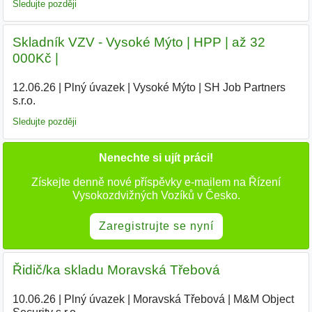
Sledujte později
Skladník VZV - Vysoké Mýto | HPP | až 32
000Kč |
12.06.26
|
Plný úvazek
|
Vysoké Mýto
|
SH Job Partners
s.r.o.
|
Sledujte později
Nenechte si ujít práci!
Získejte denně nové příspěvky e-mailem na Řízení
Vysokozdvižných Vozíků v Česko.
Zaregistrujte se nyní
Řidič/ka skladu Moravská Třebová
10.06.26
|
Plný úvazek
|
Moravská Třebová
|
M&M Object