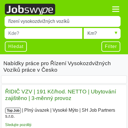
Title
Type 1 or more characters for results.
Místo
Radius
Type 1 or more characters for results.
Hledat
Filter
Nabídky práce pro Řízení Vysokozdvižných
Vozíků práce v Česko
ŘIDIČ VZV | 191 Kč/hod. NETTO | Ubytování
zajištěno | 3-měnný provoz
|
|
Plný úvazek
|
Vysoké Mýto
|
SH Job Partners
Top Job
s.r.o.
|
Sledujte později