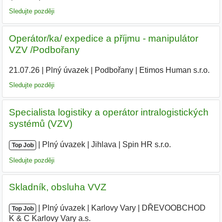
Sledujte později
Operátor/ka/ expedice a příjmu - manipulátor
VZV /Podbořany
21.07.26
|
Plný úvazek
|
Podbořany
|
Etimos Human s.r.o.
Sledujte později
Specialista logistiky a operátor intralogistických
systémů (VZV)
|
|
Plný úvazek
|
Jihlava
|
Spin HR s.r.o.
Top Job
Sledujte později
Skladník, obsluha VVZ
|
|
Plný úvazek
|
Karlovy Vary
|
DŘEVOOBCHOD
Top Job
K & C Karlovy Vary a.s.
|