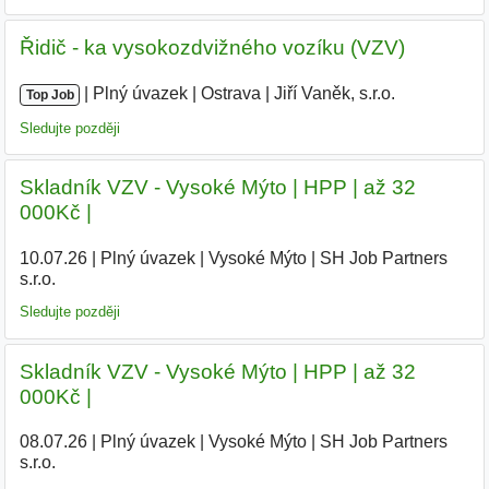
Řidič - ka vysokozdvižného vozíku (VZV)
|
|
Plný úvazek
|
Ostrava
|
Jiří Vaněk, s.r.o.
Top Job
Sledujte později
Skladník VZV - Vysoké Mýto | HPP | až 32
000Kč |
10.07.26
|
Plný úvazek
|
Vysoké Mýto
|
SH Job Partners
s.r.o.
Sledujte později
Skladník VZV - Vysoké Mýto | HPP | až 32
000Kč |
08.07.26
|
Plný úvazek
|
Vysoké Mýto
|
SH Job Partners
s.r.o.
|