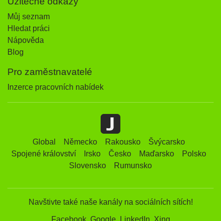
Užitečné odkazy
Můj seznam
Hledat práci
Nápověda
Blog
Pro zaměstnavatelé
Inzerce pracovních nabídek
Global
Německo
Rakousko
Švýcarsko
Spojené království
Irsko
Česko
Maďarsko
Polsko
Slovensko
Rumunsko
Navštivte také naše kanály na sociálních sítích!
Facebook
Google
LinkedIn
Xing