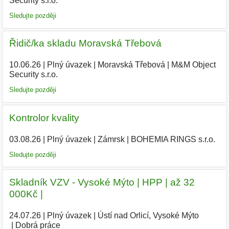
Security s.r.o.
|
Sledujte později
Řidič/ka skladu Moravská Třebová
10.06.26
|
Plný úvazek
|
Moravská Třebová
|
M&M Object
Security s.r.o.
|
Sledujte později
Kontrolor kvality
03.08.26
|
Plný úvazek
|
Zámrsk
|
BOHEMIA RINGS s.r.o.
|
Sledujte později
Skladník VZV - Vysoké Mýto | HPP | až 32
000Kč |
24.07.26
|
Plný úvazek
|
Ústí nad Orlicí, Vysoké Mýto
|
Dobrá práce