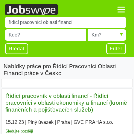
Title
Type 1 or more characters for results.
Místo
Radius
Type 1 or more characters for results.
Hledat
Filter
Nabídky práce pro Řídící Pracovníci Oblasti
Financí práce v Česko
Řídící pracovník v oblasti financí - Řídící
pracovníci v oblasti ekonomiky a financí (kromě
finančních a pojišťovacích služeb)
15.12.23
|
Plný úvazek
|
Praha
|
GVC PRAHA s.r.o.
|
Sledujte později