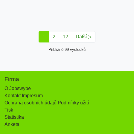
1
2
12
Další ▷
Přibližně 99 výsledků
Firma
O Jobswype
Kontakt Impresum
Ochrana osobních údajů Podmínky užití
Tisk
Statistika
Anketa